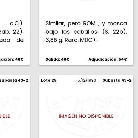
 a.C.).
Similar, pero ROM , y mosca
Bab. 22).
bajo los caballos. (S. 22b).
eada de
3,86 g. Rara. MBC+.
: ROM en
 biga al
cación: 48€
Salida: 48€
Adjudicación: 54€
nte en la
ajo los
 Escasa.
Subasta 43-2
Lote 25
15/12/1993
Subasta 43-2