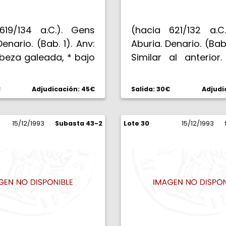
619/134 a.C.). Gens
(hacia 621/132 a.C
Denario. (Bab. 1). Anv:
Aburia. Denario. (Bab.
beza galeada, * bajo
Similar al anterior
ón. Rev: C. ABVRI.
ABVRI. ROMA. El Sol
Marte con trofeo,
blandiendo lát
€
Adjudicación: 45€
Salida: 30€
Adjudi
 escudo, en cuadriga
cuadriga al galope.
. 3,88 g. EBC.
EBC-/MBC+.
15/12/1993
Subasta 43-2
Lote 30
15/12/1993