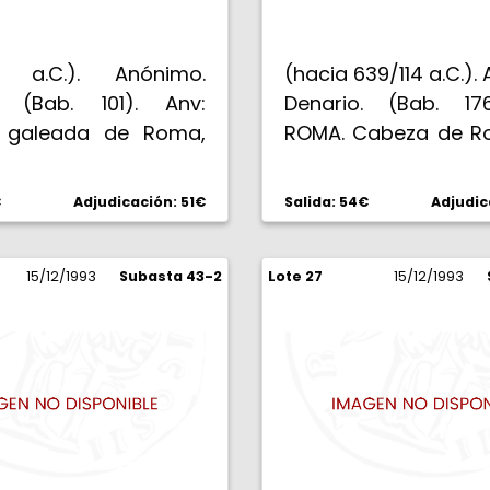
43 a.C.). Anónimo.
(hacia 639/114 a.C.).
. (Bab. 101). Anv:
Denario. (Bab. 17
 galeada de Roma,
ROMA. Cabeza de R
X. Rev: ROMA. Diana
casco alado de
 en biga de ciervos al
crinera, detrás X. 
€
Adjudicación: 51€
Salida: 54€
Adjudic
 creciente bajo las
con cetro sentad
elanteras. 3,70 g.
escudos ante la l
15/12/1993
Subasta 43-2
Lote 27
amamanta a Ró
15/12/1993
Remo, un yelmo a s
dos aves en el cielo
Muy bella. EBC.