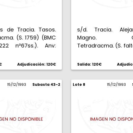
as de Tracia. Tasos.
s/d. Tracia. Aleja
acma. (S. 1759) (BMC
Magno. Ode
222 nº67ss.). Anv:
Tetradracma. (S. falta
a de Dionisos
1181). Anv: Ca
ada y coronada de
Hércules joven con l
€
Adjudicación: 120€
Salida: 120€
Adjudic
 Rev: HRAKLEOUS
león. Rev: BA
S QASIWN. Heracles
ALECANDROU. Zeus s
 en pie a izquierda
15/12/1993
Subasta 43-2
Lote 8
izquierda con águila
15/12/1993
a y piel de león, en
QE en campo izquier
zquierdo. 16,72 g.
el trono. 16,40 g. EBC-