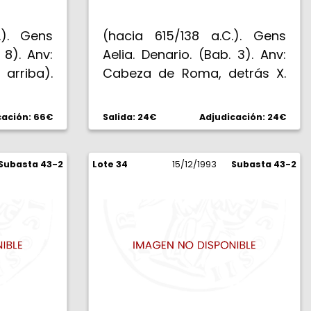
.). Gens
(hacia 615/138 a.C.). Gens
 8). Anv:
Aelia. Denario. (Bab. 3). Anv:
rriba).
Cabeza de Roma, detrás X.
la Salud.
Rev: P. PAETVS. ROMA. Los
R. VALETV.
Dióscuros cabalgando con
cación: 66€
Salida: 24€
Adjudicación: 24€
zquierda.
lanza. 3,83 g. MBC-.
Subasta 43-2
Lote 34
15/12/1993
Subasta 43-2