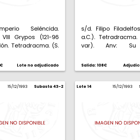
mperio Seléncida.
s/d. Filipo Filadelf
 VIII Grypos (121-96
a.C.). Tetradracma.
idón. Tetradracma. (S.
var). Anv: Su
) (BMC. IV p. 88 nº10).
diademado. Rev: B
u cabeza diademada
FILIPPOU EPI
0€
Lote no adjudicado
Salida: 108€
Adjudic
ila de collar. Rev:
FILADELFOU. Zeus en
LEWS ANTIOCOU
izquierda, sost
OUS. Zeus en pie a
15/12/1993
Subasta 43-2
Lote 14
Victoria y cetro, en 
15/12/1993
rda coronado de
a izquierda, Q. 15,77 
nte, sosteniendo
 y cetro, a izquierda
 drecha N, todo en
6,72 g. Bella. EBC.