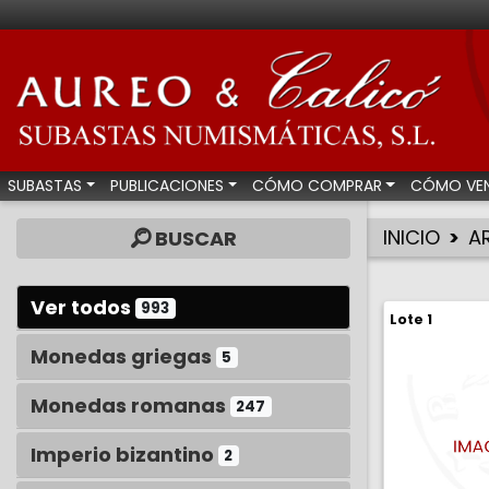
Aureo & Calicó - Su
SUBASTAS
PUBLICACIONES
CÓMO COMPRAR
CÓMO VE
INICIO
A
BUSCAR
Ver todos
993
Lote 1
Monedas griegas
5
Monedas romanas
247
Imperio bizantino
2