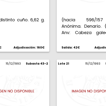
 distinto cuño. 6,62 g.
(hacia 596/157
Anónima. Denario. (
Anv: Cabeza gal
Roma, detrás X. Re
Victoria en biga al
€
Adjudicación: 160€
Salida: 42€
Adjudi
3,88 g. EBC.
15/12/1993
Subasta 43-2
Lote 21
15/12/1993