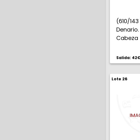
(610/1
Denario
Cabeza
detrás 
Lucifera
Salida: 42
galope,
patas d
Lote 26
EBC-.