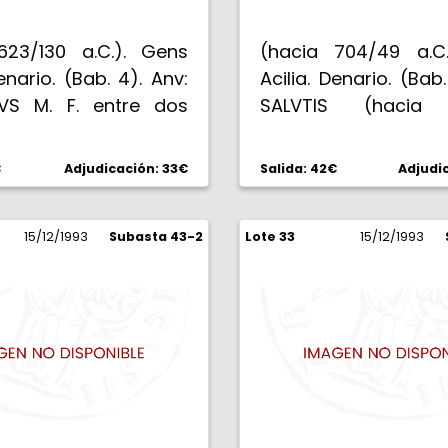
623/130 a.C.). Gens
(hacia 704/49 a.C
Denario. (Bab. 4). Anv:
Acilia. Denario. (Bab.
IVS M. F. entre dos
SALVTIS (hacia a
s de puntos, en el
Cabeza laureada de 
 cabeza galeada de
Rev: MN. ACILIVS III VI
€
Adjudicación: 33€
Salida: 42€
Adjudi
etrás *. Rev: ROMA.
La Salud en pie a i
s con maza y trofeo,
3,87 g. EBC-.
iga al paso. 3,82 g.
15/12/1993
Subasta 43-2
Lote 33
15/12/1993