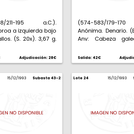
58/211-195 a.C.).
(574-583/179-170
 proa a izquierda bajo
Anónima. Denario. (
llos. (S. 20x). 3,67 g.
Anv: Cabeza gal
Roma, detrás X. Rev
cartela, Diana en
€
Adjudicación: 28€
Salida: 42€
Adjudi
galope, con el crecie
frente, gamba b
15/12/1993
Subasta 43-2
Lote 24
caballos. 2,86 g.
15/12/1993
MBC+.