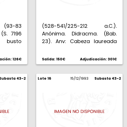
os (93-83
(528-541/225-212 a.C.).
 (S. 7196
Anónima. Didracma. (Bab.
 busto
23). Anv: Cabeza laureada
ASILEWS
de Jano imberbe. Rev: ROM
FANOUS
(en letras incusas sobre
ación: 126€
Salida: 150€
Adjudicación: 301€
 trono a
cartela rectangular sólida).
eniendo
Júpiter lanzando el rayo y
el campo,
Subasta 43-2
Lote 16
portando cetro, en cuadriga
15/12/1993
Subasta 43-2
g. MBC+.
conducida por la Victoria.
6,68 g. Grieta radial apenas
perceptible. Bella. Muy rara.
(EBC+).