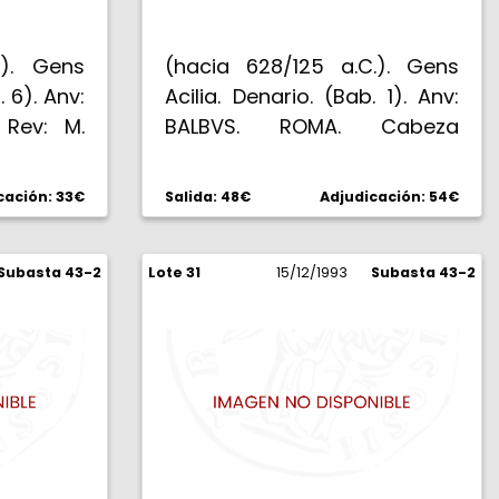
.). Gens
(hacia 628/125 a.C.). Gens
 6). Anv:
Acilia. Denario. (Bab. 1). Anv:
. Rev: M.
BALBVS. ROMA. Cabeza
 radiado
galeada de Roma, * bajo el
igo en
mentón, todo en láurea. Rev:
cación: 33€
Salida: 48€
Adjudicación: 54€
 3,82 g.
MN. ACILI. Júpiter lanzando
rayo y portando cetro, en
Subasta 43-2
Lote 31
cuadriga al galope
15/12/1993
Subasta 43-2
conducida por Victoria,
escudo macedonio bajo los
caballos. 3,85 g. EBC-.