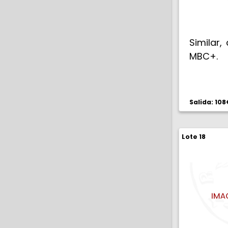
Similar,
MBC+.
Salida: 108
Lote 18