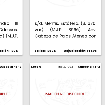
ndro III
s/d. Menfis. Estátera. (S. 6701
ssus.
var) (M.J.P. 3966). Anv:
) (M.J.P.
Cabeza de Palas Atenea con
beza de
casco corintio
a piel de
empenachado y decorado
ación: 120€
Salida: 1052€
Adjudicación: 1442€
SILEWS
por una serpiente. Rev:
entado a
(A)LEXANDR(OY). Victoria a
 y cetro,
Subasta 43-2
Lote 9
izquierda con láurea y mastil
15/12/1993
Subasta 43-2
do, bajo
de nave, EY a izquierda, rosa
.
a derecha. 8,52 g. Parte del
brillo original. EBC.