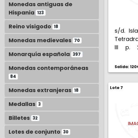
Monedas antiguas de
Hispania
123
Reino visigodo
18
s/d. Isl
Tetradr
Monedas medievales
70
III p. 
Monarquía española
397
Cabez
diadem
Monedas contemporáneas
Salida: 120
yedra.
84
SWTHRO
Lote 7
desnudo
Monedas extranjeras
18
con clav
Medallas
3
campo i
MBC.
Billetes
32
Lotes de conjunto
30