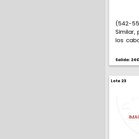
(542-5
Similar,
los caba
MBC-.
Salida: 24
Lote 23