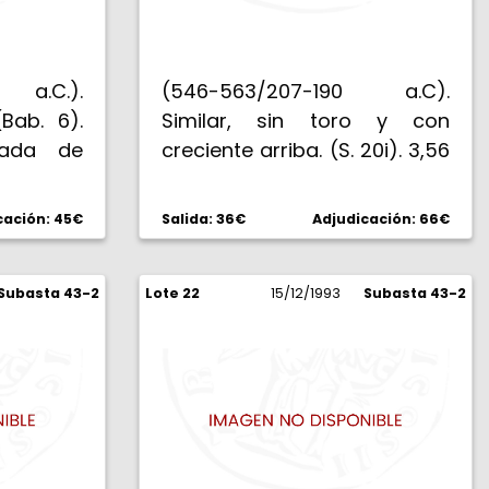
 a.C.).
(546-563/207-190 a.C).
Bab. 6).
Similar, sin toro y con
eada de
creciente arriba. (S. 20i). 3,56
v: ROMA.
g. EBC-.
 galope.
cación: 45€
Salida: 36€
Adjudicación: 66€
Subasta 43-2
Lote 22
15/12/1993
Subasta 43-2