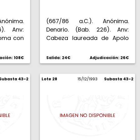
 Anónima.
(667/86 a.C.). Anónima.
6). Anv:
Denario. (Bab. 226). Anv:
oma con
Cabeza laureada de Apolo
 larga
Vejovis, debajo rayo (fuera
Rev: Roma
de cospel). Rev: Júpiter en
ación: 108€
Salida: 24€
Adjudicación: 26€
a sobre
cuadriga al galope. Variante
oba que
con las manos de los
mulo y
Subasta 43-2
Lote 28
caballos paralelas. 4,01 g.
15/12/1993
Subasta 43-2
us pies,
Ligeramente descentrada.
. 3,90 g.
MBC+.