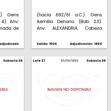
.). Gens
(hacia 692/61 a.C.). Gens
 4). Anv:
Aemilia. Denario. (Bab. 23).
emada de
Anv: ALEXANDRIA. Cabeza
 mentón.
torreada de Alejandría. Rev:
 portando
(M. LEPIDVS) TVTOR REG. S. C.
 adjudicado
Salida: 150€
Adjudicación: 165€
biga de
PONTIF. MAX. Marco Lépido en
, debajo
pie coronando al joven
n láurea.
Subasta 39
Lote 27
Ptolomeo V, que sostiene un
30/06/1993
Subasta 39
cetro. 3,14 g. Reverso
ligeramente descentrado.
Rarísima. (MBC-/BC+).