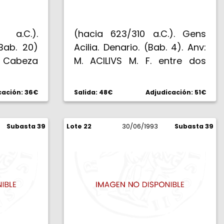
 a.C.).
(hacia 623/310 a.C.). Gens
Bab. 20)
Acilia. Denario. (Bab. 4). Anv:
 Cabeza
M. ACILIVS M. F. entre dos
etrás X,
círculos concéntricos de
v: ROM .
puntos, en el interior, cabeza
cación: 36€
Salida: 48€
Adjudicación: 51€
algando
galeada de Roma, detrás.
bajo los
Rev: ROMA. Hércules,
asa. MBC.
Subasta 39
Lote 22
portando maza y trofeo, en
30/06/1993
Subasta 39
cuadriga al paso. 3,97 g.
MBC.