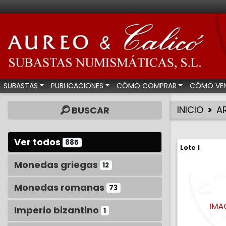
Aureo & Calicó - Su
SUBASTAS
PUBLICACIONES
CÓMO COMPRAR
CÓMO VE
INICIO
A
BUSCAR
Ver todos
885
Lote 1
Monedas griegas
12
Monedas romanas
73
Imperio bizantino
1