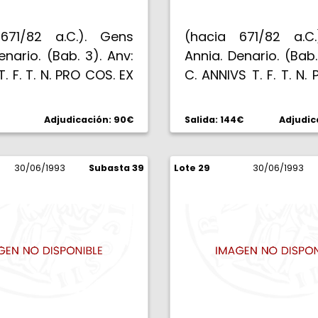
671/82 a.C.). Gens
(hacia 671/82 a.C
enario. (Bab. 3). Anv:
Annia. Denario. (Bab.
T. F. T. N. PRO COS. EX
C. ANNIVS T. F. T. N.
abeza diademada de
EX S. C. Cabeza d
nna. Rev: L. FABI. L. F.
de Anna Perenna, 
Adjudicación: 90€
Salida: 144€
Adjudic
ictoria con palma en
bajo el mentón. Rev: L
a al galope, Q sobre
F. en exergo, arriba
llos. 3,82 g. Escasa.
30/06/1993
Subasta 39
Lote 29
Victoria con p
30/06/1993
BC.
cuadriga al paso, H
caballos. 3,85 g. Bel
EBC-.