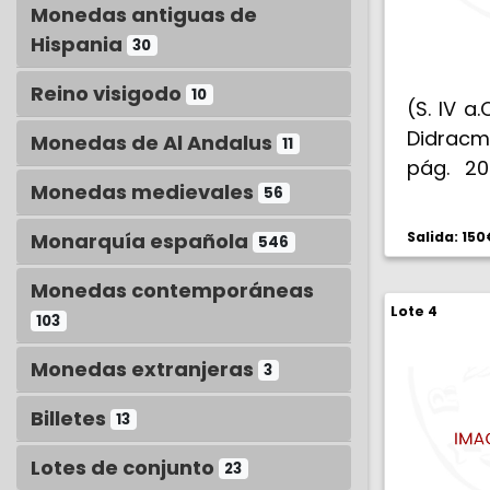
Monedas antiguas de
Hispania
30
Reino visigodo
10
(S. IV a.
Didracma
Monedas de Al Andalus
11
pág. 20
Monedas medievales
56
Cabeza 
de trip
Monarquía española
Salida: 150
546
de Escil
estrangu
Monedas contemporáneas
Lote 4
las piern
103
EBC/EBC
Monedas extranjeras
3
Billetes
13
Lotes de conjunto
23