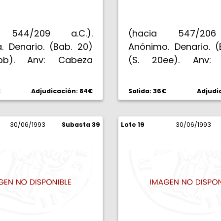
 bella. EBC-.
 544/209 a.C.).
(hacia 547/206
. Denario. (Bab. 20)
Anónimo. Denario. (
bb). Anv: Cabeza
(S. 20ee). Anv:
 de Roma, detrás X.
galeada de Roma, d
OM . Los Dióscuros
delante bastón. Re
€
Adjudicación: 84€
Salida: 36€
Adjudi
ando con lanza,
Los Dióscuros cab
 o cetro bajo los
con lanza, pluma 
. 3,96 g. Rara. EBC+.
30/06/1993
Subasta 39
Lote 19
caballos. 3,24 g. Esc
30/06/1993