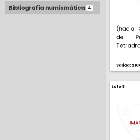
Bibliografía numismática
4
(hacia 
de Pae
Tetradr
(BMC V
Cabeza 
Salida: 210
de tri
cuarto
Lote 8
AYDWL
trotando
entre l
12,39
perfor
(MBC).