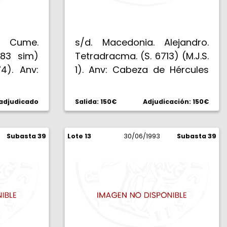
a. Cume.
s/d. Macedonia. Alejandro.
183 sim)
Tetradracma. (S. 6713) (M.J.S.
74). Anv:
1). Anv: Cabeza de Hércules
mazona
joven con la piel de león. Rev:
o sujeto
ALEXANDROU. Zeus sentado
 adjudicado
Salida: 150€
Adjudicación: 150€
 KYMAIWN.
en trono sin respaldo, a
vantando
izquierda, con águila y cetro,
zquierda,
Subasta 39
Lote 13
delante, proa a izquierda.
30/06/1993
Subasta 39
 asa, en
17,19 g. Inapreciable grieta
 todo en
circular en anverso. MBC+.
 EBC.