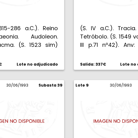
315-286 a.C.). Reino
(S. IV a.C.). Tracia
onia. Audoleon.
Tetróbolo. (S. 1549 
acma. (S. 1523 sim)
III p.71 nº42). Anv
 pág. 4 nº4). Anv:
izquierda. Rev: MOL
de Palas con yelmo
Cabeza a izqui
€
Lote no adjudicado
Salida: 337€
Lote no
ple penacho, tres
Dionisos joven, cor
s a derecha. Rev:
yedra, en un cuadra
EONTOS. Caballo
30/06/1993
Subasta 39
Lote 9
g. Anverso lige
30/06/1993
 con brida suelta, A
descentrado. EBC-.
os cascos traseros.
 g. Intento de
ación en anverso.