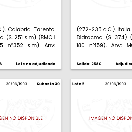
C.). Calabria. Tarento.
(272-235 a.C.). Italia
. (S. 251 sim) (BMC I
Didracma. (S. 374) 
5 nº352 sim). Anv:
180 nº159). Anv: 
de Palas con casco
desnudo en caballo 
le penacho, adornado
a la izquierda, al cu
€
Lote no adjudicado
Salida: 258€
Adjudic
a. Rev: Herakles en pie
con la diestra, detr
lando al león, entre
el caballo FILOKR
as K. 1,12 g. Muy bella.
30/06/1993
Subasta 39
Lote 5
TARAS. Taras, d
30/06/1993
+.
sentado en delfín a 
sosteniendo vaso y 
detrás APOL en 
ascendente. 6,59 g. B
S/C-.