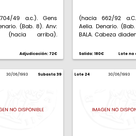
704/49 a.c.). Gens
(hacia 662/92 a.C
Denario. (Bab. 8). Anv:
Aelia. Denario. (Bab.
S (hacia arriba).
BALA. Cabeza diad
aureada de la Salud.
Diana?, V bajo el
ACILIVS III VIR. VALET .
Rev: C. ALLI. Diana
Adjudicación: 72€
Salida: 180€
Lote no
 en pie a izquierda,
dos antorchas en 
iendo serpiente y
ciervos al galope
 a un cipo. 3,95 g.
30/06/1993
Subasta 39
Lote 24
saltamontes, todo e
30/06/1993
 EBC-/MBC+.
3,86 g. Bella. EBC+.