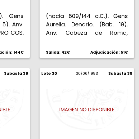
.). Gens
(hacia 609/144 a.C.). Gens
 5). Anv:
Aurelia. Denario. (Bab. 19).
 PRO COS.
Anv: Cabeza de Roma,
iademada
detrás X. Rev: AV. RVF. ROMA.
balanza
Júpiter en cuadriga lanzando
ación: 144€
Salida: 42€
Adjudicación: 51€
. FABI. L.
rayo y portando cetro. 3,96 g.
 HISP. Q.
MBC+.
alma en
Subasta 39
Lote 30
30/06/1993
Subasta 39
 bajo los
la. Rara.