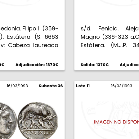
edonia. Filipo II (359-
s/d. Fenicia. Aleja
). Estátera. (S. 6663
Magno (336-323 a.C.
nv: Cabeza laureada
Estátera. (M.J.P. 3
. Rev: FILIPPOU. Biga
6702 sim). Anv: C
ope, guiada por un
Palas con yelmo c
70€
Adjudicación: 1370€
Salida: 1370€
Adjudica
con fusta, bucráneo
empenachado, ador
s caballos. 8,58 g.
serpiente. Rev: ALE
BC+/EBC-.
16/03/1993
Subasta 36
Lote 11
Victoria en pie a i
16/03/1993
sosteniendo láurea 
de nave, delante K,
izquierda SI. 8,61 
MBC+/EBC.