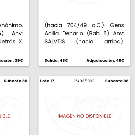
 Anónimo.
(hacia 704/49 a.C.). Gens
6). Anv:
Acilia. Denario. (Bab. 8). Anv:
etrás X.
SALVTIS (hacia arriba).
a sobre
Cabeza laureada de la Salud.
n cetro,
Rev: MN. ACILIVS III VIR VALETV.
cación: 39€
Salida: 48€
Adjudicación: 48€
oba que
La Salud en pie a izquierda,
elos, en
sosteniendo una serpiente y
 el cielo
Subasta 36
Lote 17
acodada a un cipo. 3,44 g.
16/03/1993
Subasta 36
. Escasa.
Pátina marrón. Escasa.
MBC-/MBC.