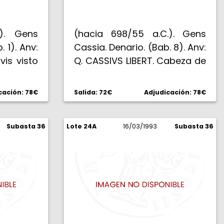
.). Gens
(hacia 698/55 a.C.). Gens
 1). Anv:
Cassia. Denario. (Bab. 8). Anv:
vis visto
Q. CASSIVS LIBERT. Cabeza de
iendo el
la Libertad. Rev: Silla curul en
 C SI. Los
el templo circular de Vesta,
cación: 78€
Salida: 72€
Adjudicación: 78€
 un perro
entre urna y tableta de voto
a cabeza
inscrita AC. 3,69 g. Punzón en
erda con
Subasta 36
Lote 24A
anverso. Rara. (MBC+).
16/03/1993
Subasta 36
 LA - ER.
ciones
MBC).