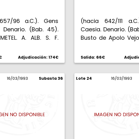
657/96 a.C.). Gens
(hacia 642/111 a.C
. Denario. (Bab. 45).
Caesia. Denario. (Bab.
METEL. A. ALB. S. F.
Busto de Apolo Vejo
laureada de Apolo,
por detrás, bland
strella. Rev: C. MALL.
rayo, detrás . Rev: L.
€
Adjudicación: 174€
Salida: 66€
Adjudi
 Roma sentada a
Lares sentados, con
erda sobre tres
entre ambos, arrib
s, coronada por la
16/03/1993
Subasta 36
Lote 24
de Vulcano a izqui
16/03/1993
 en pie tras ella. 3,94
tenazas, en el campo
3,58 g. Oxida
limpiadas. Escasa. (