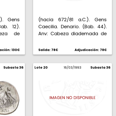
.). Gens
(hacia 672/81 a.C.). Gens
ab. 12).
Caecilia. Denario. (Bab. 44).
beza de
Anv: Cabeza diademada de
 bajo el
la Piedad, cigüeña delante.
M. BAEBI.
Rev: IMPER. Jarra y lituo, todo
ación: 130€
Salida: 78€
Adjudicación: 78€
driga al
en corona de laurel. 3,81 g.
palma al
Rara. MBC.
ha. 4 g.
Subasta 36
Lote 20
16/03/1993
Subasta 36