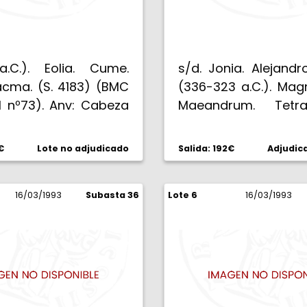
a.C.). Eolia. Cume.
s/d. Jonia. Alejand
acma. (S. 4183) (BMC
(336-323 a.C.). Mag
111 nº73). Anv: Cabeza
Maeandrum. Tetra
mazona Cume con el
(M.J.P. falta) (S. 4
sujeto por una cinta.
Anv: Cabeza de H
€
Lote no adjudicado
Salida: 192€
Adjudic
UMAIWN. Caballo
joven con la piel de l
 levantando la mano
ALEXANDROU. Zeus 
a, ante él, jarra de un
16/03/1993
Subasta 36
Lote 6
en trono sin res
16/03/1993
exergo KALLIAS, todo
izquierda, sostenien
ea. 16,58 g. Tenue
y cetro, delante y 
na, sumamente
caballo, en exerg
. Bellísima. EBC+.
16,99 g. EBC.