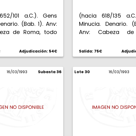
652/101 a.C.). Gens
(hacia 618/135 a.C
Denario. (Bab. 1). Anv:
Minucia. Denario. (
beza de Roma, todo
Anv: Cabeza de
a. Rev: M. LVCILI. RVF.
detrás . Rev: TI. MINV
 con látigo en biga al
AVGVRNI. (sic)
€
Adjudicación: 54€
Salida: 75€
Adjudi
,91 g. EBC-.
Columna remata
estatua, con l
16/03/1993
Subasta 36
Lote 30
adornada de espiga
16/03/1993
dos personajes tog
de la izquierda sos
pan y un plato, el
lituo. 3,85 g. Mu
MBC+/EBC-.