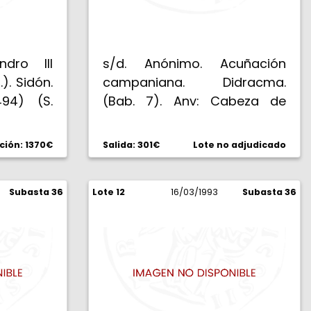
ndro III
s/d. Anónimo. Acuñación
). Sidón.
campaniana. Didracma.
494) (S.
(Bab. 7). Anv: Cabeza de
abeza de
Roma con yelmo frigio,
orintio
detrás delfín. Rev: ROMANO.
ción: 1370€
Salida: 301€
Lote no adjudicado
nado de
Victoria semidesnuda en pie,
XANDROU.
atando una corona a una
zquierda,
Subasta 36
Lote 12
palma, XX en campo
16/03/1993
Subasta 36
y mástil
derecho. 6,65 g. Muy rara.
 abajo a
MBC.
g. Bella.