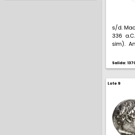
s/d. Mac
336 a.C.
sim). A
de Apolo
al gal
Salida: 13
auriga 
bajo lo
Lote 9
Bella. M