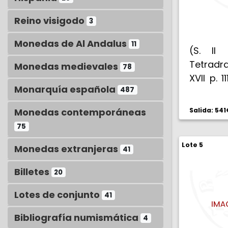
Reino visigodo
3
Monedas de Al Andalus
11
(S. II 
Tetradr
Monedas medievales
78
XVII p. 
Monarquía española
487
de la a
cabello 
Monedas contemporáneas
Salida: 541
Rev: K
75
parado,
Lote 5
izquierd
Monedas extranjeras
41
asa, en 
Billetes
20
en láur
páti
Lotes de conjunto
41
atractiva
Bibliografía numismática
4