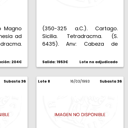
ro Magno
(350-325 a.C.). Cartago.
nesia ad
Sicilia. Tetradracma. (S.
dracma.
6435). Anv: Cabeza de
484 var).
Perséfone a izquierda
ércules
coronada de espigas,
ación: 204€
Salida: 1953€
Lote no adjudicado
eón. Rev:
rodeada de cuatro delfines,
sentado
bajo el mentón, concha
paldo a
Subasta 36
Lote 8
venera. Rev: Cabeza de
16/03/1993
Subasta 36
do águila
caballo a izquierda, con la
cabeza de
crin trenzada, detrás
o greca.
palmera con dos racimos de
dátiles, bajo el caballo . 17,23
g. Bellísima. EBC.