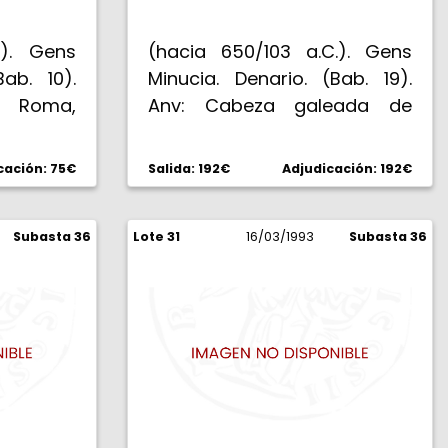
.). Gens
(hacia 650/103 a.C.). Gens
Bab. 10).
Minucia. Denario. (Bab. 19).
 Roma,
Anv: Cabeza galeada de
CI. C. F.
Marte a izquierda. Rev: Q.
 ROMA.
THERM. M. F. Dos guerreros
cación: 75€
Salida: 192€
Adjudicación: 192€
da por
luchando, el de la izquerda
a base
protegiendo a un tercero
s, entre
Subasta 36
Lote 31
caído. 4,01 g. Acuñación muy
16/03/1993
Subasta 36
ados, el
bien centrada. Bellísima. Rara
tiene un
así. S/C-.
 otro un
y rara.