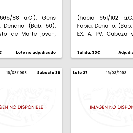
665/88 a.C.). Gens
(hacia 651/102 a.C
. Denario. (Bab. 50).
Fabia. Denario. (Bab. 
sto de Marte joven,
EX. A. PV. Cabeza 
artos de espaldas,
torreada. Rev: C. FA
a al hombro. Rev: CN.
Victoria en biga,
€
Lote no adjudicado
Salida: 30€
Adjudi
. Victoria con láurea
cigüeña, B bajo los 
al galope. 4,79 g. EBC.
3,99 g. Escasa. MBC-.
16/03/1993
Subasta 36
Lote 27
16/03/1993