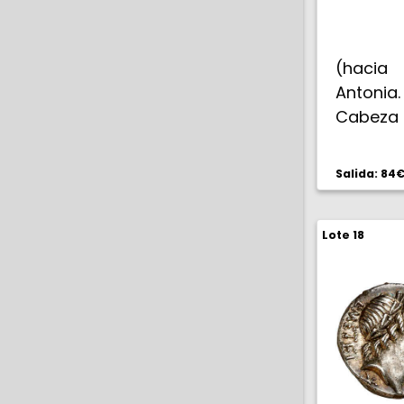
(hacia 
Antonia. 
Cabeza 
detrás S
PR. Vict
Salida: 84
y palm
galope, 
Lote 18
3,74 g. 