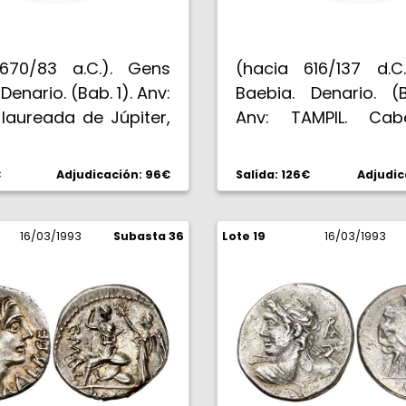
670/83 a.C.). Gens
(hacia 616/137 d.C
Denario. (Bab. 1). Anv:
Baebia. Denario. (B
laureada de Júpiter,
Anv: TAMPIL. Ca
.C. Rev: Q. ANTO. BALB.
Roma a izquierda, X
oria portando láurea
mentón. Rev: ROMA. 
€
Adjudicación: 96€
Salida: 126€
Adjudic
a en cuadriga al
Q. F. Apolo en cua
K bajo los caballos.
galope, portando 
EBC/EBC-.
16/03/1993
Subasta 36
Lote 19
hombro, arco y flec
16/03/1993
Muy bella. EBC.