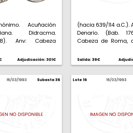
nónimo. Acuñación
(hacia 639/114 a.C.).
iana. Didracma.
Denario. (Bab. 17
8). Anv: Cabeza
Cabeza de Roma, d
ada de Hércules
Rev: Roma sentad
on la clava y la piel
unos escudos, con u
€
Adjudicación: 301€
Salida: 39€
Adjudi
n sobre el hombro.
mirando a la l
ROM NO. La loba
amamanta a los gem
antando a los
16/03/1993
Subasta 36
Lote 16
el suelo un casco, en
16/03/1993
. 5,23 g. Muy rara.
dos cuervos. 3,75 g
MBC-.