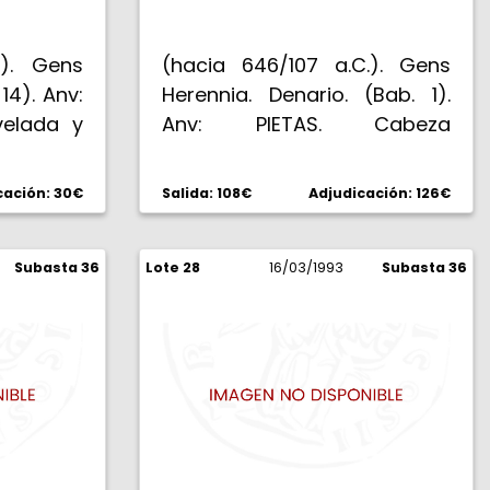
.). Gens
(hacia 646/107 a.C.). Gens
14). Anv:
Herennia. Denario. (Bab. 1).
velada y
Anv: PIETAS. Cabeza
BI. C. F.
diademada de la Piedad. Rev:
 delante
M. HERENNI. Amfinomo
cación: 30€
Salida: 108€
Adjudicación: 126€
caballos.
desnudo, corriendo con su
padre a hombros, delante.
Subasta 36
Lote 28
3,96 g. Escasa. EBC-.
16/03/1993
Subasta 36