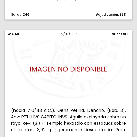
Salida: 24€
Adjudicación: 28€
Lote 48
02/02/1993
Subasta 35
(hacia 710/43 a.C.). Gens Petillia. Denario. (Bab. 3).
Anv: PETILLIVS CAPITOLINVS. Aguila explayada sobre un
rayo. Rev: (S.) F. Templo hexástilo con estatuas sobre
el frontón. 3,92 g. Ligeramente descentrada. Rara.
EBC.