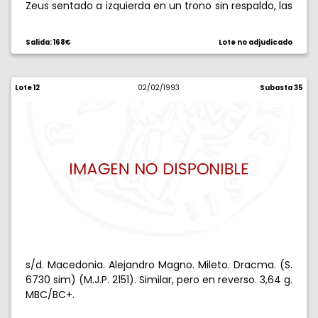
Zeus sentado a izquierda en un trono sin respaldo, las
piernas paralelas, sosteniendo águila y cetro, en
campo izquierdo, proa de nave. 17,20 g. MBC+.
Salida: 168€
Lote no adjudicado
Lote 12
02/02/1993
Subasta 35
s/d. Macedonia. Alejandro Magno. Mileto. Dracma. (S.
6730 sim) (M.J.P. 2151). Similar, pero en reverso. 3,64 g.
MBC/BC+.