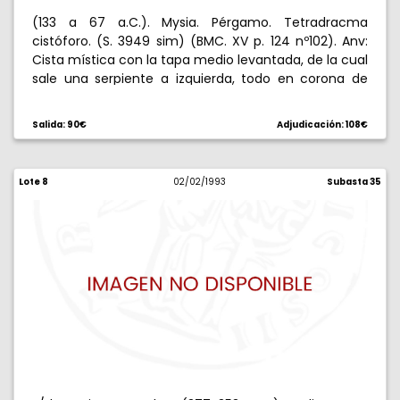
(133 a 67 a.C.). Mysia. Pérgamo. Tetradracma
cistóforo. (S. 3949 sim) (BMC. XV p. 124 nº102). Anv:
Cista mística con la tapa medio levantada, de la cual
sale una serpiente a izquierda, todo en corona de
yedra. Rev: Funda de arco entre dos serpientes
enrolladas, a izquierda, bastón de Esculapio con
Salida: 90€
Adjudicación: 108€
serpiente enrollada a derecha, AS arriba. 12,60 g.
MBC+.
Lote 8
02/02/1993
Subasta 35