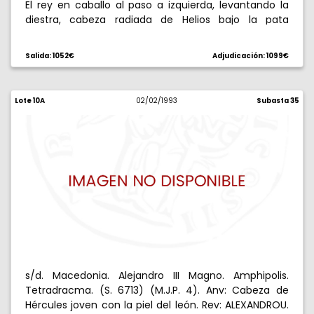
El rey en caballo al paso a izquierda, levantando la
diestra, cabeza radiada de Helios bajo la pata
delantera del caballo. 14,47 g. Bellísima. S/C-.
Salida: 1052€
Adjudicación: 1099€
Lote 10A
02/02/1993
Subasta 35
s/d. Macedonia. Alejandro III Magno. Amphipolis.
Tetradracma. (S. 6713) (M.J.P. 4). Anv: Cabeza de
Hércules joven con la piel del león. Rev: ALEXANDROU.