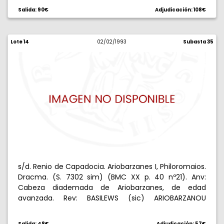
Salida: 90€
Adjudicación: 108€
Lote 14
02/02/1993
Subasta 35
s/d. Renio de Capadocia. Ariobarzanes I, Philoromaios.
Dracma. (S. 7302 sim) (BMC XX p. 40 nº21). Anv:
Cabeza diademada de Ariobarzanes, de edad
avanzada. Rev: BASILEWS (sic) ARIOBARZANOU
FILORWMAIOU (poco visible). Atenea en pie a
izquierda sosteniendo una Victoria, lanza y escudo,
Salida: 48€
Adjudicación: 57€