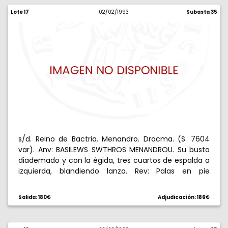
Lote 17
02/02/1993
Subasta 35
s/d. Reino de Bactria. Menandro. Dracma. (S. 7604
var). Anv: BASILEWS SWTHROS MENANDROU. Su busto
diademado y con la égida, tres cuartos de espalda a
izquierda, blandiendo lanza. Rev: Palas en pie
lanzando un rayo y sosteniendo la égida, detrás ,
alrededor leyenda karosti. 2,47 g. Bellísima. S/C.
Salida: 180€
Adjudicación: 186€