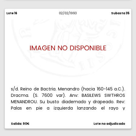
Lote 16
02/02/1993
Subasta 35
s/d. Reino de Bactria. Menandro (hacia 160-145 a.C.).
Dracma. (S. 7600 var). Anv: BASILEWS SWTHROS
MENANDROU. Su busto diademado y drapeado. Rev:
Palas en pie a izquierda lanzando el rayo y
sosteniendo un escudo, delante S, detrás , alrededor
leyenda karosti. 2,44 g. EBC-.
Salida: 90€
Lote no adjudicado