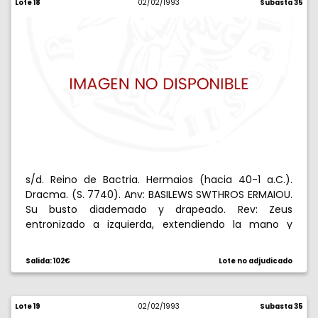
Lote 18
02/02/1993
Subasta 35
s/d. Reino de Bactria. Hermaios (hacia 40-1 a.C.).
Dracma. (S. 7740). Anv: BASILEWS SWTHROS ERMAIOU.
Su busto diademado y drapeado. Rev: Zeus
entronizado a izquierda, extendiendo la mano y
sosteniendo un cetro, delante , alrededor leyenda
karosti. 2,15 g. EBC-.
Salida: 102€
Lote no adjudicado
Lote 19
02/02/1993
Subasta 35