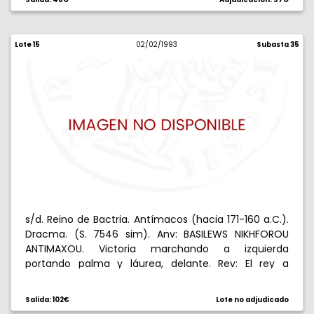
en campo izquierdo, . 4,01 g. MBC-/BC.
Lote 15
02/02/1993
Subasta 35
s/d. Reino de Bactria. Antímacos (hacia 171-160 a.C.).
Dracma. (S. 7546 sim). Anv: BASILEWS NIKHFOROU
ANTIMAXOU. Victoria marchando a izquierda
portando palma y láurea, delante. Rev: El rey a
caballo, alrededor leyenda karosti. 2,41 g. EBC.
Salida: 102€
Lote no adjudicado