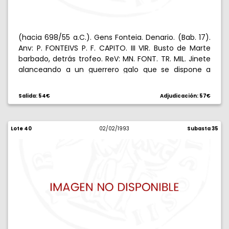
(hacia 698/55 a.C.). Gens Fonteia. Denario. (Bab. 17).
Anv: P. FONTEIVS P. F. CAPITO. III VIR. Busto de Marte
barbado, detrás trofeo. ReV: MN. FONT. TR. MIL. Jinete
alanceando a un guerrero galo que se dispone a
rematar a un romano desarmado, yelmo y escudo
oval en campo derecho. 3,67 g. Rara. MBC.
Salida: 54€
Adjudicación: 57€
Lote 40
02/02/1993
Subasta 35