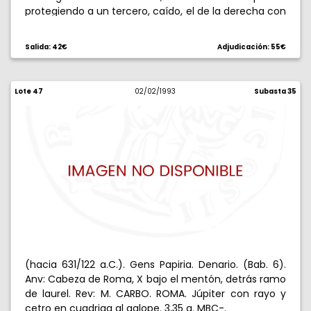
protegiendo a un tercero, caído, el de la derecha con
cuernos en el casco. 3,94 g. Raya en reverso. Bella
pátina. (EBC-).
Salida: 42€
Adjudicación: 55€
Lote 47
02/02/1993
Subasta 35
(hacia 631/122 a.C.). Gens Papiria. Denario. (Bab. 6).
Anv: Cabeza de Roma, X bajo el mentón, detrás ramo
de laurel. Rev: M. CARBO. ROMA. Júpiter con rayo y
cetro en cuadriga al galope. 3,35 g. MBC-.