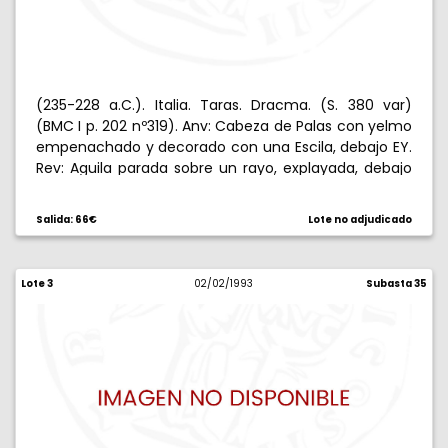
(235-228 a.C.). Italia. Taras. Dracma. (S. 380 var)
(BMC I p. 202 nº319). Anv: Cabeza de Palas con yelmo
empenachado y decorado con una Escila, debajo EY.
Rev: Aguila parada sobre un rayo, explayada, debajo
DIO (casi fuera de cospel), a derecha SWS. 3,16 g.
Anverso algo descentrado. MBC+.
Salida: 66€
Lote no adjudicado
Lote 3
02/02/1993
Subasta 35