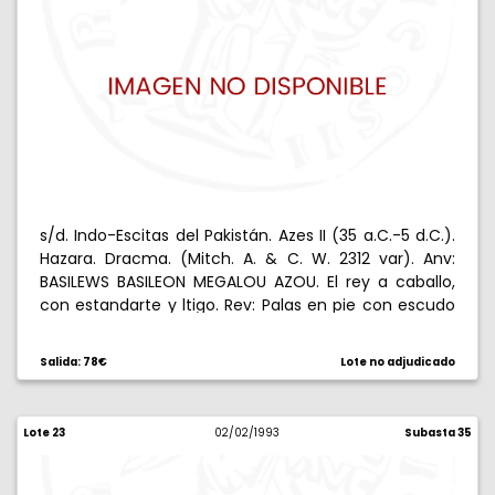
s/d. Indo-Escitas del Pakistán. Azes II (35 a.C.-5 d.C.).
Hazara. Dracma. (Mitch. A. & C. W. 2312 var). Anv:
BASILEWS BASILEON MEGALOU AZOU. El rey a caballo,
con estandarte y ltigo. Rev: Palas en pie con escudo
en brazo izquierdo y lanza transversal, entre y ,
alrededor leyenda karosti. 2,11 g. EBC.
Salida: 78€
Lote no adjudicado
Lote 23
02/02/1993
Subasta 35