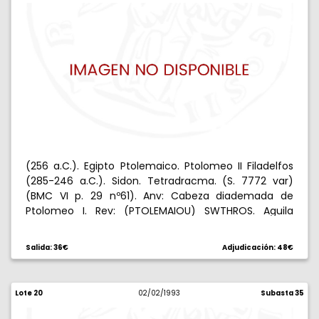
(256 a.C.). Egipto Ptolemaico. Ptolomeo II Filadelfos
(285-246 a.C.). Sidon. Tetradracma. (S. 7772 var)
(BMC VI p. 29 nº61). Anv: Cabeza diademada de
Ptolomeo I. Rev: (PTOLEMAIOU) SWTHROS. Aguila
parada a izquierda sobre un rayo, a izquierda SI/DI, a
derecha L. 13,90 g. BC+.
Salida: 36€
Adjudicación: 48€
Lote 20
02/02/1993
Subasta 35