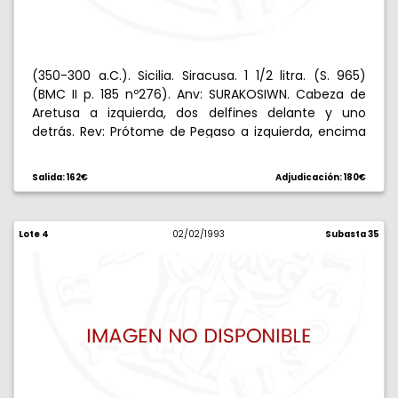
(350-300 a.C.). Sicilia. Siracusa. 1 1/2 litra. (S. 965)
(BMC II p. 185 nº276). Anv: SURAKOSIWN. Cabeza de
Aretusa a izquierda, dos delfines delante y uno
detrás. Rev: Prótome de Pegaso a izquierda, encima
astro. 1,35 g. MBC+.
Salida: 162€
Adjudicación: 180€
Lote 4
02/02/1993
Subasta 35