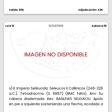
Salida: 30€
Adjudicación: 42€
Lote 13
02/02/1993
Subasta 35
s/d. Imperio Seléucida. Seleucos II Callinicos (246-226
a.C.). Tetradracma. (S. 6897) (BMC falta). Anv: Su
cabeza diademada. Rev: BASILEWS SELEUKOU. Apolo
en pie a izquierda sosteniendo una flecha, acodado a
un trípode, a izquierda, . 16,98 g. MBC-.