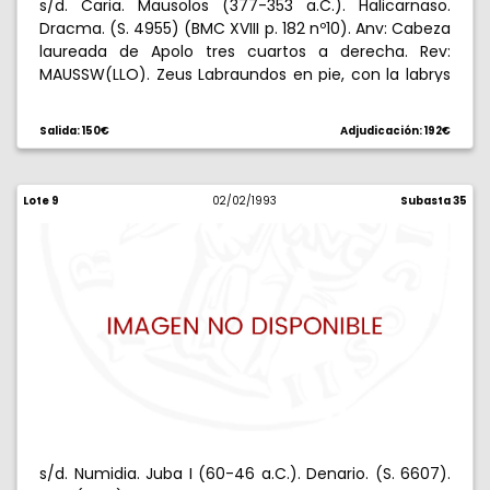
s/d. Caria. Mausolos (377-353 a.C.). Halicarnaso.
Dracma. (S. 4955) (BMC XVIII p. 182 nº10). Anv: Cabeza
laureada de Apolo tres cuartos a derecha. Rev:
MAUSSW(LLO). Zeus Labraundos en pie, con la labrys
al hombro y sosteniendo lanza. 3,49 g. MBC+/BC.
Salida: 150€
Adjudicación: 192€
Lote 9
02/02/1993
Subasta 35
s/d. Numidia. Juba I (60-46 a.C.). Denario. (S. 6607).