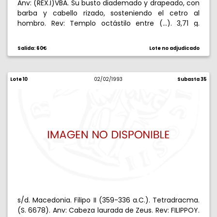
Anv: (REX.I)VBA. Su busto diademado y drapeado, con
barba y cabello rizado, sosteniendo el cetro al
hombro. Rev: Templo octástilo entre (...). 3,71 g.
Reverso descentrado. MBC-/BC+.
Salida: 60€
Lote no adjudicado
Lote 10
02/02/1993
Subasta 35
s/d. Macedonia. Filipo II (359-336 a.C.). Tetradracma.
(S. 6678). Anv: Cabeza laurada de Zeus. Rev: FILIPPOY.