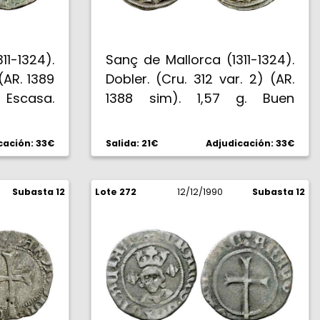
11-1324).
Sanç de Mallorca (1311-1324).
(AR. 1389
Dobler. (Cru. 312 var. 2) (AR.
Escasa.
1388 sim). 1,57 g. Buen
ejemplar. MBC+.
cación: 33€
Salida: 21€
Adjudicación: 33€
Subasta 12
Lote 272
12/12/1990
Subasta 12