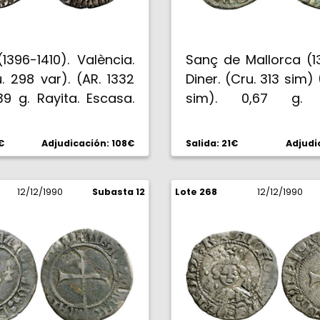
(1396-1410). València.
Sanç de Mallorca (13
u. 298 var). (AR. 1332
Diner. (Cru. 313 sim) 
39 g. Rayita. Escasa.
sim). 0,67 g. 
MBC-/BC+.
€
Adjudicación: 108€
Salida: 21€
Adjudi
12/12/1990
Subasta 12
Lote 268
12/12/1990