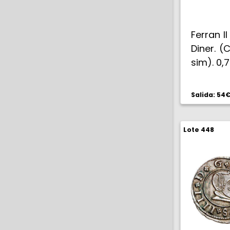
Ferran II
Diner. (
sim). 0,
Salida: 54
Lote 448