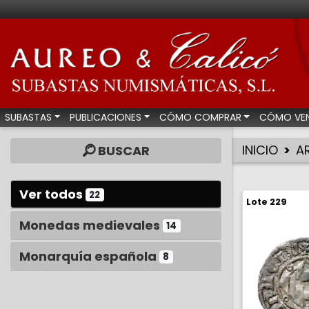
Aureo & Calicó - Su
SUBASTAS
PUBLICACIONES
CÓMO COMPRAR
CÓMO VE
INICIO
A
BUSCAR
Ver todos
22
Lote 229
Monedas medievales
14
Monarquía española
8