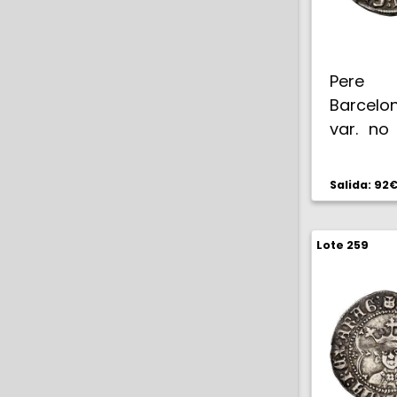
Pere I
Barcelo
var. no
Tipo I
MBC/MB
Salida: 92
Lote 259