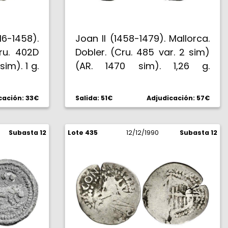
-1458).
Joan II (1458-1479). Mallorca.
Cru. 402D
Dobler. (Cru. 485 var. 2 sim)
sim). 1 g.
(AR. 1470 sim). 1,26 g.
Ligeramente recortada. Rara.
BC+/BC.
cación: 33€
Salida: 51€
Adjudicación: 57€
Subasta 12
Lote 435
12/12/1990
Subasta 12