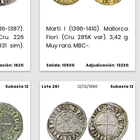
-1387).
Martí I (1396-1410). Mallorca.
Cru. 226
Florí. (Cru. 285K var). 3,42 g.
31 sim).
Muy rara. MBC-.
ación: 162€
Salida: 1050€
Adjudicación: 1323€
Subasta 12
Lote 261
12/12/1990
Subasta 12