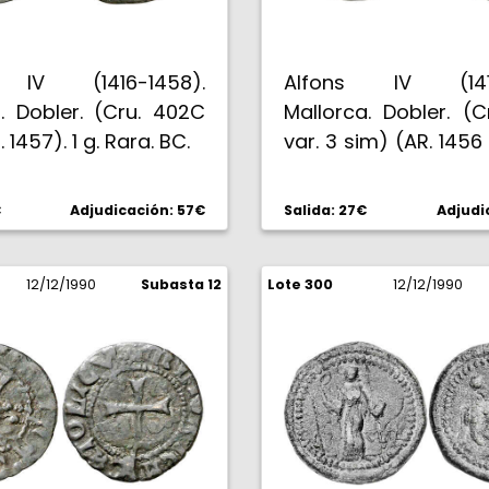
 IV (1416-1458).
Alfons IV (1416
. Dobler. (Cru. 402C
Mallorca. Dobler. (
 1457). 1 g. Rara. BC.
var. 3 sim) (AR. 1456 
Escasa. BC+/BC.
€
Adjudicación: 57€
Salida: 27€
Adjudi
12/12/1990
Subasta 12
Lote 300
12/12/1990