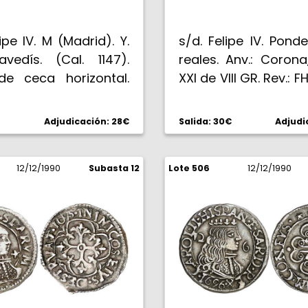
lipe IV. M (Madrid). Y.
s/d. Felipe IV. Pond
vedís. (Cal. 1147).
reales. Anv.: Coron
e ceca horizontal.
XXI de VIII GR. Rev.: FHIL
casa así. EBC.
D. G. HISP. REX. Resel
lis, para su utiliza
Adjudicación: 28€
Salida: 30€
Adjudi
los Borbones. Gol
Muy rara. (MBC-).
12/12/1990
Subasta 12
Lote 506
12/12/1990