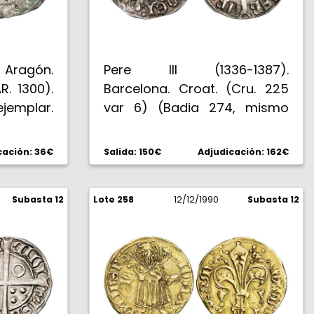
. Aragón.
Pere III (1336-1387).
R. 1300).
Barcelona. Croat. (Cru. 225
emplar.
var 6) (Badia 274, mismo
ejemplar). 3,22 g. EBC.
cación: 36€
Salida: 150€
Adjudicación: 162€
Subasta 12
Lote 258
12/12/1990
Subasta 12