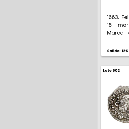
1663. Fe
16 mara
Marca d
Bella. Es
Salida: 12€
Lote 502