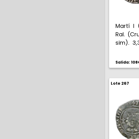
Martí I 
Ral. (Cr
sim). 3,
(MBC+).
Salida: 108
Lote 267