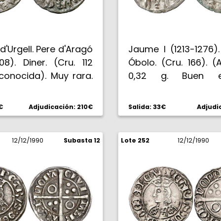
'Urgell. Pere d'Aragó
Jaume I (1213-1276)
08). Diner. (Cru. 112
Óbolo. (Cru. 166). (A
conocida). Muy rara.
0,32 g. Buen ej
Escasa. MBC+.
€
Adjudicación: 210€
Salida: 33€
Adjudi
12/12/1990
Subasta 12
Lote 252
12/12/1990