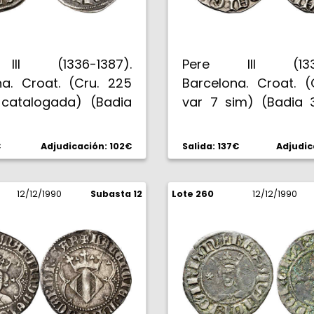
II (1336-1387).
Pere III (1336
na. Croat. (Cru. 225
Barcelona. Croat. (
 catalogada) (Badia
var 7 sim) (Badia 3
). 3,12 g. Rara.
Rara. EBC-.
C-.
€
Adjudicación: 102€
Salida: 137€
Adjudic
12/12/1990
Subasta 12
Lote 260
12/12/1990