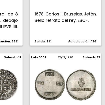
eral de 8
1678. Carlos II. Bruselas. Jetón.
a, debajo
Bello retrato del rey. EBC-.
IPVS. IIII.
lo flor de
ción bajo
cación: 33€
Salida: 9€
Adjudicación: 13€
pecitos.
Subasta 12
Lote 1007
12/12/1990
Subasta 12