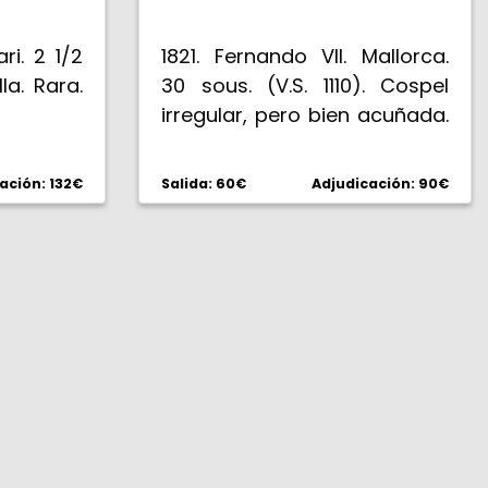
ari. 2 1/2
1821. Fernando VII. Mallorca.
lla. Rara.
30 sous. (V.S. 1110). Cospel
irregular, pero bien acuñada.
El segundo 1 de la fecha
pegado a la cartela. EBC-.
ación: 132€
Salida: 60€
Adjudicación: 90€