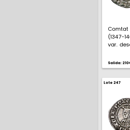
Comtat d
(1347-14
var. des
MBC-.
Salida: 210
Lote 247