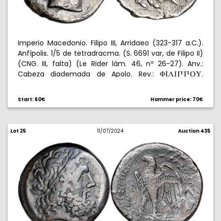
Imperio Macedonio. Filipo III, Arridaeo (323-317 a.C.).
Anfípolis. 1/5 de tetradracma. (S. 6691 var, de Filipo II)
(CNG. III, falta) (Le Rider lám. 46, nº 26-27). Anv.:
Cabeza diademada de Apolo. Rev.:
.
FILIRRPY
Jinete desnudo galopando, debajo rama. Acuñada
bajo Poliperconte. 2,56 g. MBC+.
Start: 60€
Hammer price: 70€
Lot 25
11/07/2024
Auction 435