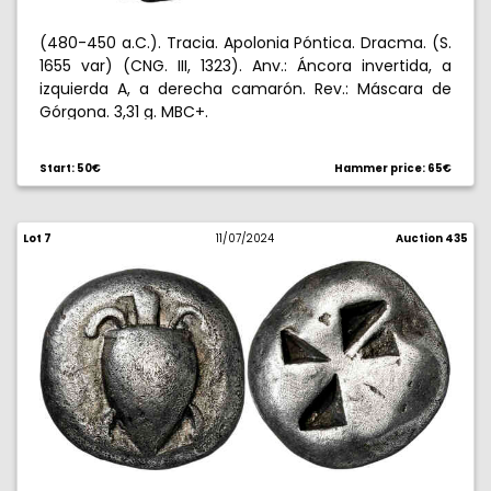
(480-450 a.C.). Tracia. Apolonia Póntica. Dracma. (S.
1655 var) (CNG. III, 1323). Anv.: Áncora invertida, a
izquierda A, a derecha camarón. Rev.: Máscara de
Górgona. 3,31 g. MBC+.
Start: 50€
Hammer price: 65€
Lot 7
11/07/2024
Auction 435