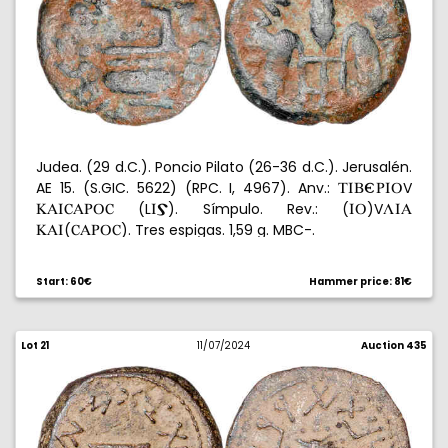
Judea. (29 d.C.). Poncio Pilato (26-36 d.C.). Jerusalén.
AE 15. (S.GIC. 5622) (RPC. I, 4967). Anv.:
V
XIB-UIP
(L
). Símpulo. Rev.: (
)V
KAIúAUPú
IZ
IP
LIA
(
). Tres espigas. 1,59 g. MBC-.
KAI
úAUPú
Start: 60€
Hammer price: 81€
Lot 21
11/07/2024
Auction 435