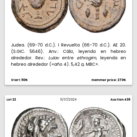
Judea. (69-70 d.C.). I Revuelta (66-70 d.C.). AE 20.
(S.GIC. 5646). Anv.: Cáliz, leyenda en hebreo
alrededor. Rev.:
Lulav
entre
ethrogim
, leyenda en
hebreo alrededor (=año 4). 5,42 g. MBC+.
Start: 110€
Hammer price: 270€
Lot 22
11/07/2024
Auction 435