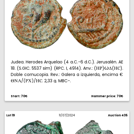
Judea. Herodes Arquelao (4 a.C.-6 d.C.). Jerusalén. AE
18. (S.GIC. 5537 sim) (RPC. I, 4914). Anv.: (
)
(
).
HU
/D
Hú
Doble cornucopia. Rev.: Galera a izquierda, encima
-
/(
)/
. 2,33 g. MBC-.
TNA
UC
Hú
Start: 70€
Hammer price: 70€
Lot 19
11/07/2024
Auction 435