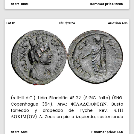
/
V
-
/
/
, a derecha los Dióscuros,
I[N
E
U
YKL
QA
UA
Start: 100€
Hammer price: 220€
debajo
, todo en corona de olivo. 16,31 g. MBC-.
ME
Lot 12
11/07/2024
Auction 435
(s. II-III d.C.). Lidia. Filadelfia. AE 22. (S.GIC. falta) (SNG.
Copenhague 364). Anv.:
. Busto
FILAD-LF-[N
torreado y drapeado de Tyche. Rev.:
-QI
(
V)
. Zeus en pie a izquierda, sosteniendo
DPKIM
P
A
águila y cetro. 6,08 g. MBC+.
Start: 50€
Hammer price: 55€