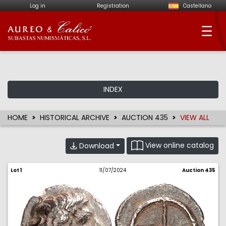
Log in
Registration
Castellano
Aureo & Calicó - Num
INDEX
HOME
HISTORICAL ARCHIVE
AUCTION 435
VIEW ALL
View online catalog
Download
Lot 1
11/07/2024
Auction 435