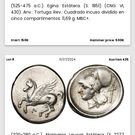
(525-475 a.C.). Egina. Estátera. (S. 1851) (CNG. VI,
430). Anv.: Tortuga. Rev.: Cuadrado incuso dividido en
cinco compartimentos. 11,69 g. MBC+.
Start: 150€
Hammer price: 500€
Lot 8
11/07/2024
Auction 435
(320-280 a.C.). Akarnania. Leucas. Estátera. (S. 2277