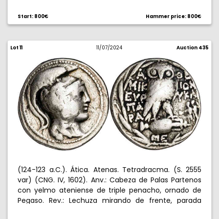
de olivo y creciente, todo en cuadrado incuso. 17,17 g.
EBC+.
Start: 800€
Hammer price: 800€
Lot 11
11/07/2024
Auction 435
(124-123 a.C.). Ática. Atenas. Tetradracma. (S. 2555
var) (CNG. IV, 1602). Anv.: Cabeza de Palas Partenos
con yelmo ateniense de triple penacho, ornado de
Pegaso. Rev.: Lechuza mirando de frente, parada
sobre ánfora tumbada, en campo A-
/
-
B
E
MIK