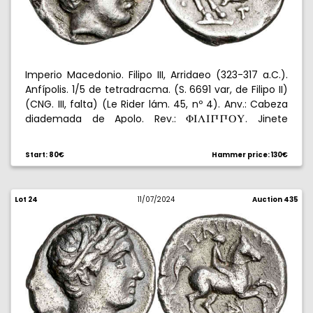
Imperio Macedonio. Filipo III, Arridaeo (323-317 a.C.).
Anfípolis. 1/5 de tetradracma. (S. 6691 var, de Filipo II)
(CNG. III, falta) (Le Rider lám. 45, nº 4). Anv.: Cabeza
diademada de Apolo. Rev.:
. Jinete
FILIRRPY
desnudo galopando, debajo
, kausia y T. Acuñada
!
bajo Antípatro o Poliperconte. 2,47 g. MBC+.
Start: 80€
Hammer price: 130€
Lot 24
11/07/2024
Auction 435