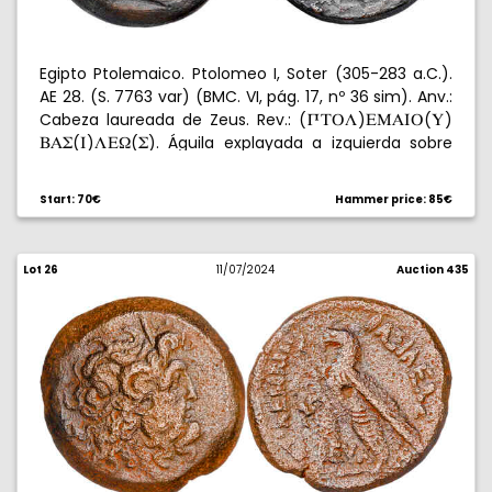
Egipto Ptolemaico. Ptolomeo I, Soter (305-283 a.C.).
AE 28. (S. 7763 var) (BMC. VI, pág. 17, nº 36 sim). Anv.:
Cabeza laureada de Zeus. Rev.: (
)
(
)
RXPL
EMAIP
Y
(
)
(
). Águila explayada a izquierda sobre
BAW
I
LE[
W
haz de rayos, delante
/
. 16,99 g. MBC-.
L
]
Start: 70€
Hammer price: 85€
Lot 26
11/07/2024
Auction 435