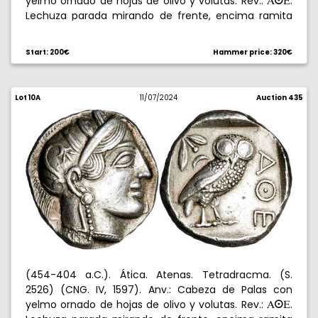
yelmo ornado de hojas de olivo y volutas. Rev.:
.
AºE
Lechuza parada mirando de frente, encima ramita
de olivo y creciente, todo en cuadrado incuso.
Punzonadas en anverso y reverso. Contramarca en
Start: 200€
Hammer price: 320€
reverso. 16,90 g. (MBC-).
Lot 10A
11/07/2024
Auction 435
(454-404 a.C.). Ática. Atenas. Tetradracma. (S.
2526) (CNG. IV, 1597). Anv.: Cabeza de Palas con
yelmo ornado de hojas de olivo y volutas. Rev.:
.
AºE