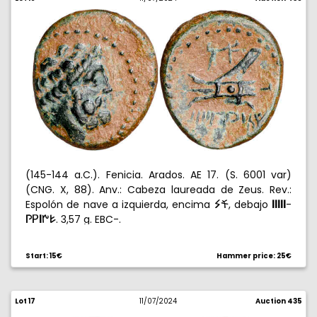
(145-144 a.C.). Fenicia. Arados. AE 17. (S. 6001 var)
(CNG. X, 88). Anv.: Cabeza laureada de Zeus. Rev.:
Espolón de nave a izquierda, encima
, debajo
-
{œ
%%%%%
. 3,57 g. EBC-.
+≠%ÎW
Start: 15€
Hammer price: 25€
Lot 17
11/07/2024
Auction 435