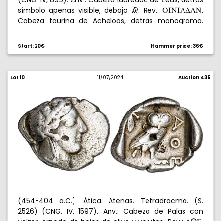
(CNG. IV, 899). Anv.: Cabeza laureada de Zeus, detrás
símbolo apenas visible, debajo
. Rev.:
.
6
PINIADAN
Cabeza taurina de Acheloös, detrás monograma.
6,68 g. MBC.
Start: 20€
Hammer price: 36€
Lot 10
11/07/2024
Auction 435
(454-404 a.C.). Ática. Atenas. Tetradracma. (S.
2526) (CNG. IV, 1597). Anv.: Cabeza de Palas con