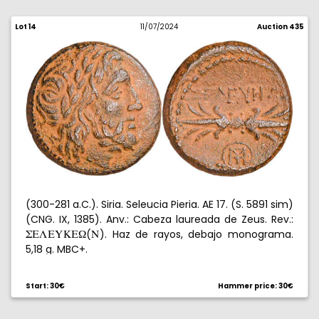
Lot 14
11/07/2024
Auction 435
(300-281 a.C.). Siria. Seleucia Pieria. AE 17. (S. 5891 sim)
(CNG. IX, 1385). Anv.: Cabeza laureada de Zeus. Rev.:
(
). Haz de rayos, debajo monograma.
WELEYKE[
N
5,18 g. MBC+.
Start: 30€
Hammer price: 30€