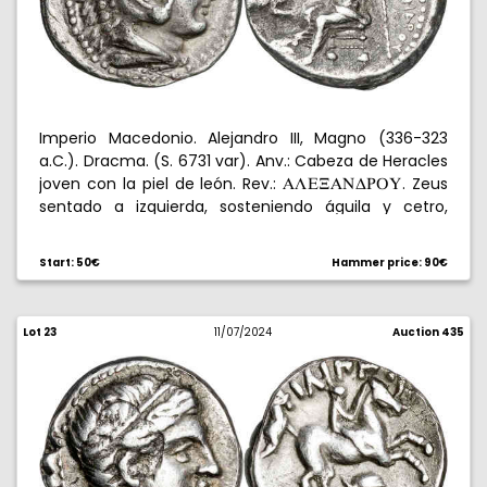
Imperio Macedonio. Alejandro III, Magno (336-323
a.C.). Dracma. (S. 6731 var). Anv.: Cabeza de Heracles
joven con la piel de león. Rev.:
. Zeus
ALE@ANDUPY
sentado a izquierda, sosteniendo águila y cetro,
delante (...). Vano en reverso. 4,09 g. MBC+/MBC-.
Start: 50€
Hammer price: 90€
Lot 23
11/07/2024
Auction 435