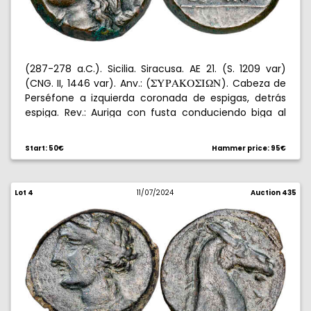
(287-278 a.C.). Sicilia. Siracusa. AE 21. (S. 1209 var)
(CNG. II, 1446 var). Anv.: (
). Cabeza de
WYUAKPWI[N
Perséfone a izquierda coronada de espigas, detrás
espiga. Rev.: Auriga con fusta conduciendo biga al
galope, encima haz de rayos. Acuñada bajo Hiketas.
8,03 g. MBC+.
Start: 50€
Hammer price: 95€
Lot 4
11/07/2024
Auction 435