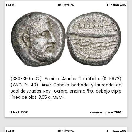
Lot 15
11/07/2024
Auction 435
(380-350 a.C.). Fenicia. Arados. Tetróbolo. (S. 5972)
(CNG. X, 40). Anv.: Cabeza barbada y laureada de
Baal de Arados. Rev.: Galera, encima
, debajo triple
œﬂ
línea de olas. 3,05 g. MBC-.
Start: 100€
Hammer price: 130€
Lot 16
11/07/2024
Auction 435