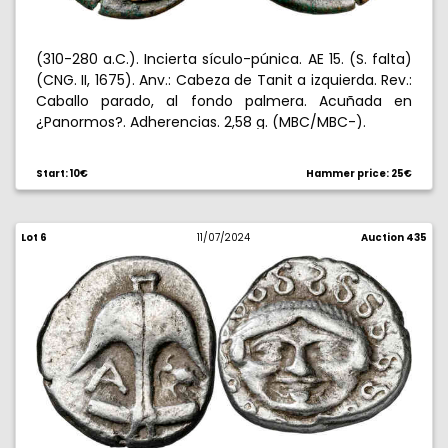
(310-280 a.C.). Incierta sículo-púnica. AE 15. (S. falta)
(CNG. II, 1675). Anv.: Cabeza de Tanit a izquierda. Rev.:
Caballo parado, al fondo palmera. Acuñada en
¿Panormos?. Adherencias. 2,58 g. (MBC/MBC-).
Start: 10€
Hammer price: 25€
Lot 6
11/07/2024
Auction 435