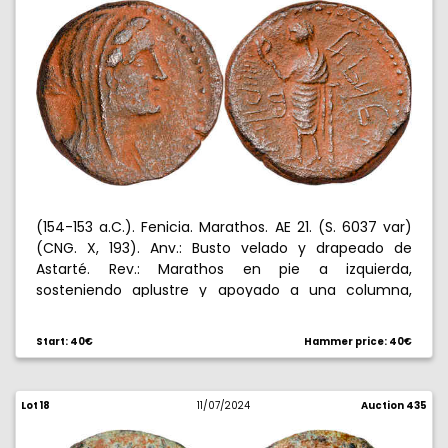
(154-153 a.C.). Fenicia. Marathos. AE 21. (S. 6037 var)
(CNG. X, 193). Anv.: Busto velado y drapeado de
Astarté. Rev.: Marathos en pie a izquierda,
sosteniendo aplustre y apoyado a una columna,
delante
, detrás
, en campo
-
%%%%%≠%≠≠≠≠+%ÎW
‘ Î‘ﬂ
‘
. 8,37 g. MBC.
œ
Start: 40€
Hammer price: 40€
Lot 18
11/07/2024
Auction 435