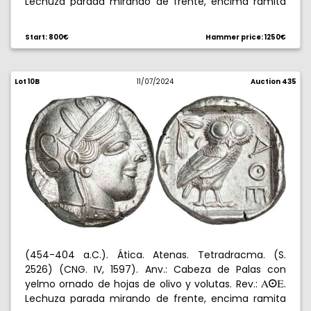
Lechuza parada mirando de frente, encima ramita
de olivo y creciente, todo en cuadrado incuso. 15,78
g. EBC.
Start: 800€
Hammer price: 1250€
Lot 10B
11/07/2024
Auction 435
(454-404 a.C.). Ática. Atenas. Tetradracma. (S.
2526) (CNG. IV, 1597). Anv.: Cabeza de Palas con
yelmo ornado de hojas de olivo y volutas. Rev.:
.
AºE
Lechuza parada mirando de frente, encima ramita