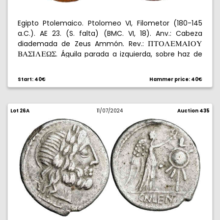
Egipto Ptolemaico. Ptolomeo VI, Filometor (180-145
a.C.). AE 23. (S. falta) (BMC. VI, 18). Anv.: Cabeza
diademada de Zeus Ammón. Rev.:
QXPLEMAIPY
. Águila parada a izquierda, sobre haz de
BAWILE[W
rayos, delante flor de loto, entre las patas
V
. 10,39
E
L
g. MBC.
Start: 40€
Hammer price: 40€
Lot 26A
11/07/2024
Auction 435