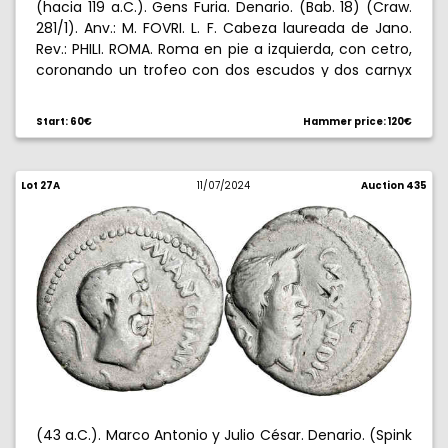
(hacia 119 a.C.). Gens Furia. Denario. (Bab. 18) (Craw.
281/1). Anv.: M. FOVRI. L. F. Cabeza laureada de Jano.
Rev.: PHILI. ROMA. Roma en pie a izquierda, con cetro,
coronando un trofeo con dos escudos y dos carnyx
en la base. Raspadura en anverso. 4 g. (EBC-).
Start: 60€
Hammer price: 120€
Lot 27A
11/07/2024
Auction 435
(43 a.C.). Marco Antonio y Julio César. Denario. (Spink