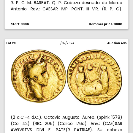
R. P. C. M. BARBAT. Q. P. Cabeza desnuda de Marco
Antonio. Rev.: CAESAR IMP. PONT. III VIR. (R. P. C).
Cabeza desnuda de Octavio. Muy escasa. 3,55 g.
MBC.
Start: 300€
Hammer price: 300€
Lot 28
11/07/2024
Auction 435
(2 a.C.-4 d.C.). Octavio Augusto. Áureo. (Spink 1578)
(Co. 42) (RIC. 206) (Calicó 176a). Anv.: (CAE)SAR
AVGVSTVS DIVI F. PATE(R PATRIAE). Su cabeza