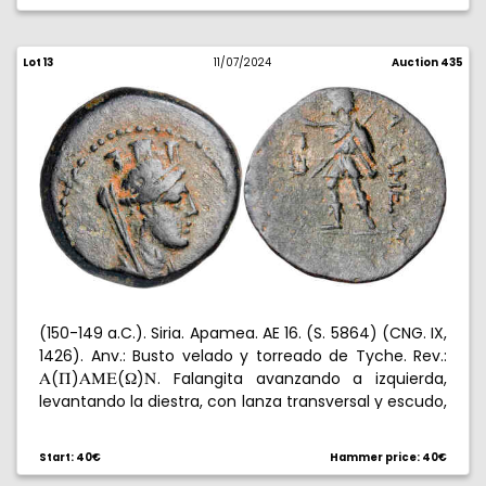
Lot 13
11/07/2024
Auction 435
(150-149 a.C.). Siria. Apamea. AE 16. (S. 5864) (CNG. IX,
1426). Anv.: Busto velado y torreado de Tyche. Rev.:
(
)
(
)
. Falangita avanzando a izquierda,
A
Q
AME
[
N
levantando la diestra, con lanza transversal y escudo,
en campo
(
). 3,44 g. MBC.
G@
U
Start: 40€
Hammer price: 40€