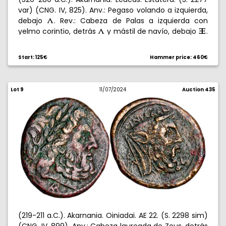
var) (CNG. IV, 825). Anv.: Pegaso volando a izquierda,
(
debajo
. Rev.: Cabeza de Palas a izquierda con
(
yelmo corintio, detrás
y mástil de navío, debajo
.
u
8,41 g. MBC+.
Start: 125€
Hammer price: 460€
Lot 9
11/07/2024
Auction 435
(219-211 a.C.). Akarnania. Oiniadai. AE 22. (S. 2298 sim)