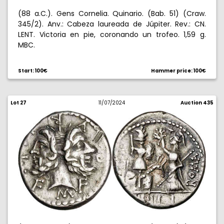
(88 a.C.). Gens Cornelia. Quinario. (Bab. 51) (Craw.
345/2). Anv.: Cabeza laureada de Júpiter. Rev.: CN.
LENT. Victoria en pie, coronando un trofeo. 1,59 g.
MBC.
Start: 100€
Hammer price: 100€
Lot 27
11/07/2024
Auction 435