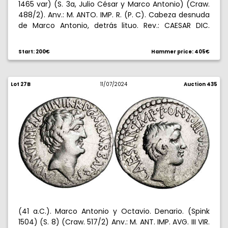
1465 var) (S. 3a, Julio César y Marco Antonio) (Craw.
488/2). Anv.: M. ANTO. IMP. R. (P. C). Cabeza desnuda
de Marco Antonio, detrás lituo. Rev.: CAESAR DIC.
Cabeza laureada de Julio César, detrás praeferículo.
Contramarcas en ambas caras. Rara. 3,67 g. MBC-.
Start: 200€
Hammer price: 405€
Lot 27B
11/07/2024
Auction 435
(41 a.C.). Marco Antonio y Octavio. Denario. (Spink
1504) (S. 8) (Craw. 517/2) Anv.: M. ANT. IMP. AVG. III VIR.