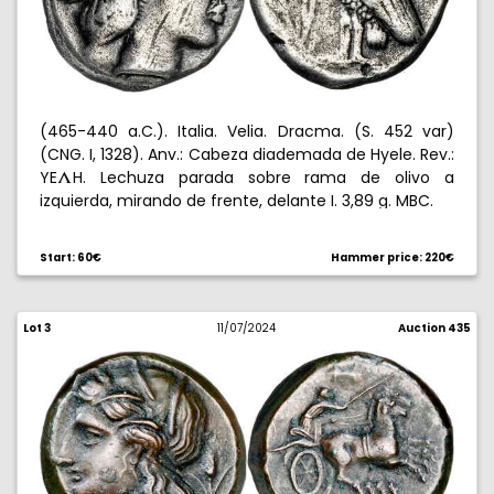
(465-440 a.C.). Italia. Velia. Dracma. (S. 452 var)
(CNG. I, 1328). Anv.: Cabeza diademada de Hyele. Rev.:
(
YE
H. Lechuza parada sobre rama de olivo a
izquierda, mirando de frente, delante I. 3,89 g. MBC.
Start: 60€
Hammer price: 220€
Lot 3
11/07/2024
Auction 435