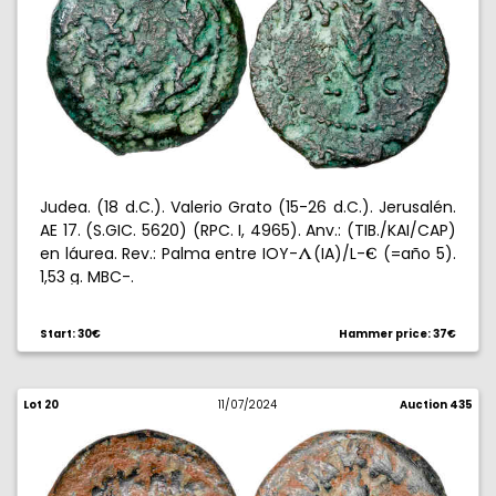
Judea. (18 d.C.). Valerio Grato (15-26 d.C.). Jerusalén.
AE 17. (S.GIC. 5620) (RPC. I, 4965). Anv.: (TIB./KAI/CAP)
(
en láurea. Rev.: Palma entre IOY-
(IA)/L-
(=año 5).
-
1,53 g. MBC-.
Start: 30€
Hammer price: 37€
Lot 20
11/07/2024
Auction 435