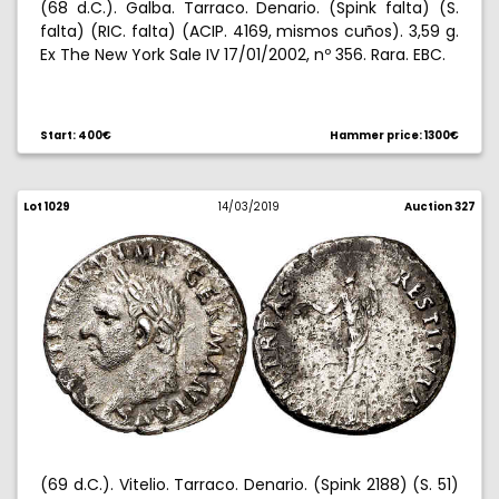
(68 d.C.). Galba. Tarraco. Denario. (Spink falta) (S.
falta) (RIC. falta) (ACIP. 4169, mismos cuños). 3,59 g.
Ex The New York Sale IV 17/01/2002, nº 356. Rara. EBC.
Start: 400€
Hammer price: 1300€
Lot 1029
14/03/2019
Auction 327
(69 d.C.). Vitelio. Tarraco. Denario. (Spink 2188) (S. 51)