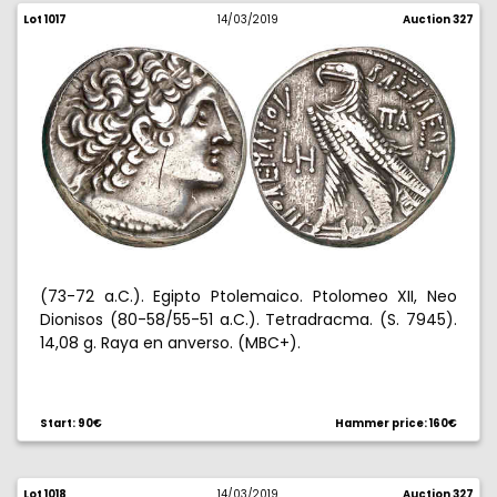
Lot 1017
14/03/2019
Auction 327
(73-72 a.C.). Egipto Ptolemaico. Ptolomeo XII, Neo
Dionisos (80-58/55-51 a.C.). Tetradracma. (S. 7945).
14,08 g. Raya en anverso. (MBC+).
Start: 90€
Hammer price: 160€
Lot 1018
14/03/2019
Auction 327