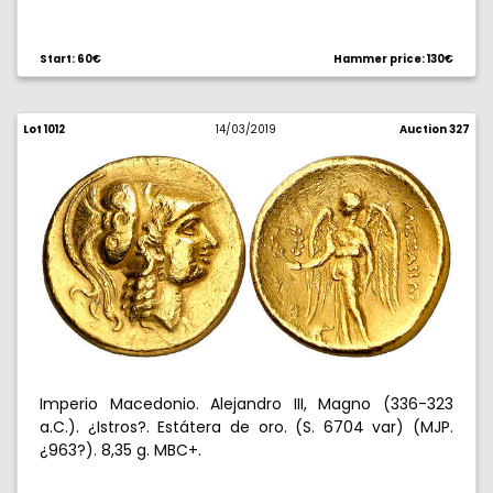
Start: 60€
Hammer price: 130€
Lot 1012
14/03/2019
Auction 327
Imperio Macedonio. Alejandro III, Magno (336-323
a.C.). ¿Istros?. Estátera de oro. (S. 6704 var) (MJP.
¿963?). 8,35 g. MBC+.