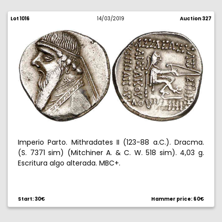
Lot 1016
14/03/2019
Auction 327
Imperio Parto. Mithradates II (123-88 a.C.). Dracma.
(S. 7371 sim) (Mitchiner A. & C. W. 518 sim). 4,03 g.
Escritura algo alterada. MBC+.
Start: 30€
Hammer price: 60€