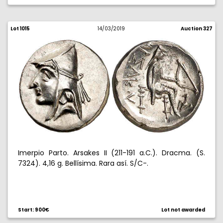
Lot 1015
14/03/2019
Auction 327
Imerpio Parto. Arsakes II (211-191 a.C.). Dracma. (S.
7324). 4,16 g. Bellísima. Rara así. S/C-.
Start: 900€
Lot not awarded