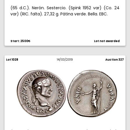
(65 d.C.). Nerón. Sestercio. (Spink 1952 var) (Co. 24
var) (RIC. falta). 27,32 g. Pátina verde. Bella. EBC.
Start: 2500€
Lot not awarded
Lot 1028
14/03/2019
Auction 327