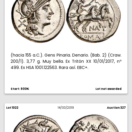
(hacia 155 a.C.). Gens Pinaria. Denario. (Bab. 2) (Craw.
200/1). 3,77 g. Muy bella. Ex Tritón XX 10/01/2017, nº
499. Ex HSA 1001.122563. Rara así. EBC+.
Start: 900€
Lot not awarded
Lot 1022
14/03/2019
Auction 327