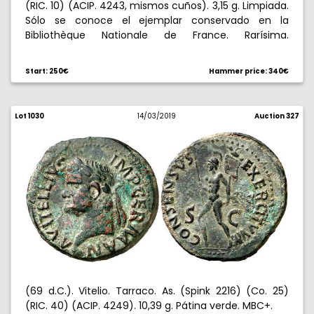
(RIC. 10) (ACIP. 4243, mismos cuños). 3,15 g. Limpiada.
Sólo se conoce el ejemplar conservado en la
Bibliothèque Nationale de France. Rarísima.
(MBC+/MBC).
Start: 250€
Hammer price: 340€
Lot 1030
14/03/2019
Auction 327
(69 d.C.). Vitelio. Tarraco. As. (Spink 2216) (Co. 25)
(RIC. 40) (ACIP. 4249). 10,39 g. Pátina verde. MBC+.