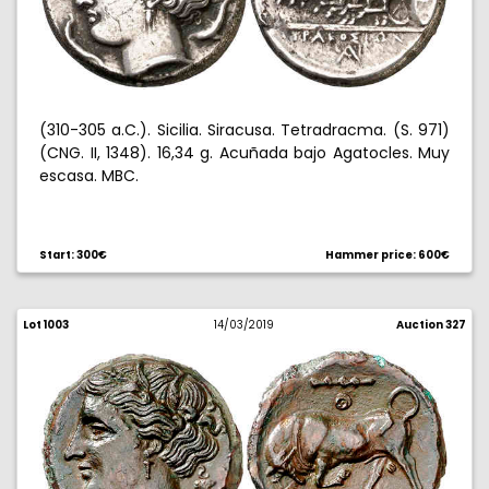
(310-305 a.C.). Sicilia. Siracusa. Tetradracma. (S. 971)
(CNG. II, 1348). 16,34 g. Acuñada bajo Agatocles. Muy
escasa. MBC.
Start: 300€
Hammer price: 600€
Lot 1003
14/03/2019
Auction 327