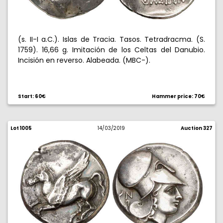
(s. II-I a.C.). Islas de Tracia. Tasos. Tetradracma. (S.
1759). 16,66 g. Imitación de los Celtas del Danubio.
Incisión en reverso. Alabeada. (MBC-).
Start: 60€
Hammer price: 70€
Lot 1005
14/03/2019
Auction 327