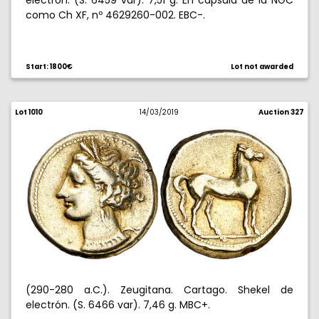
electrón. (S. 6459 var). 7,51 g. En cápsula de la NGC
como Ch XF, nº 4629260-002. EBC-.
Start: 1800€
Lot not awarded
Lot 1010
14/03/2019
Auction 327
(290-280 a.C.). Zeugitana. Cartago. Shekel de
electrón. (S. 6466 var). 7,46 g. MBC+.