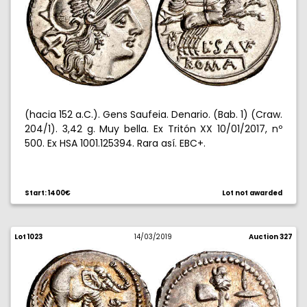
(hacia 152 a.C.). Gens Saufeia. Denario. (Bab. 1) (Craw.
204/1). 3,42 g. Muy bella. Ex Tritón XX 10/01/2017, nº
500. Ex HSA 1001.125394. Rara así. EBC+.
Start: 1400€
Lot not awarded
Lot 1023
14/03/2019
Auction 327