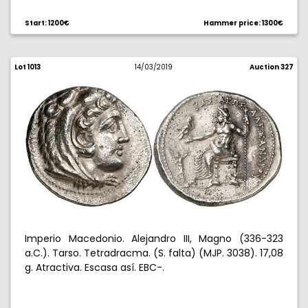
Start: 1200€
Hammer price: 1300€
Lot 1013
14/03/2019
Auction 327
Imperio Macedonio. Alejandro III, Magno (336-323
a.C.). Tarso. Tetradracma. (S. falta) (MJP. 3038). 17,08
g. Atractiva. Escasa así. EBC-.