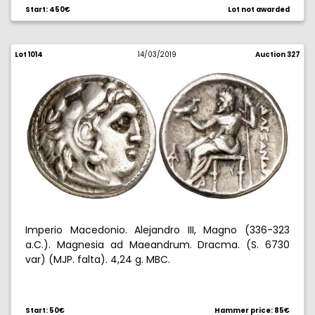
Start: 450€
Lot not awarded
Lot 1014
14/03/2019
Auction 327
Imperio Macedonio. Alejandro III, Magno (336-323
a.C.). Magnesia ad Maeandrum. Dracma. (S. 6730
var) (MJP. falta). 4,24 g. MBC.
Start: 50€
Hammer price: 85€