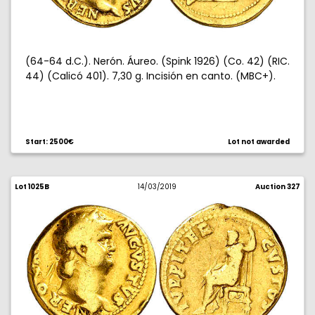
(64-64 d.C.). Nerón. Áureo. (Spink 1926) (Co. 42) (RIC.
44) (Calicó 401). 7,30 g. Incisión en canto. (MBC+).
Start: 2500€
Lot not awarded
Lot 1025B
14/03/2019
Auction 327