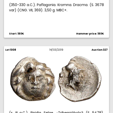
(350-330 a.C.). Paflagonia. Kromna. Dracma. (S. 3678
var) (CNG. VII, 369). 3,50 g. MBC+.
Start: 180€
Hammer price: 180€
Lot 1008
14/03/2019
Auction 327
(s. III a.C.). Pisidia. Selge. ¿Trihemióbolo?. (S. 5478).