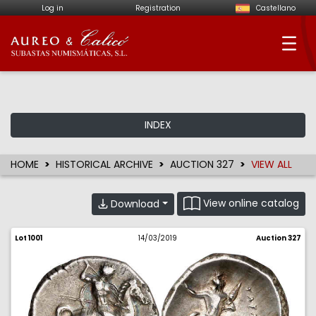
Log in
Registration
Castellano
Aureo & Calicó - Num
INDEX
HOME
HISTORICAL ARCHIVE
AUCTION 327
VIEW ALL
View online catalog
Download
Lot 1001
14/03/2019
Auction 327