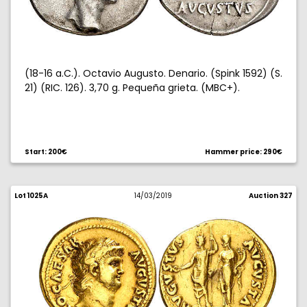
(18-16 a.C.). Octavio Augusto. Denario. (Spink 1592) (S.
21) (RIC. 126). 3,70 g. Pequeña grieta. (MBC+).
Start: 200€
Hammer price: 290€
Lot 1025A
14/03/2019
Auction 327