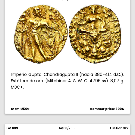
Imperio Gupta. Chandragupta II (hacia 380-414 d.C.).
Estátera de oro. (Mitchiner A. & W. C. 4796 ss). 8,07 g.
MBC+.
Start: 250€
Hammer price: 600€
Lot 1019
14/03/2019
Auction 327