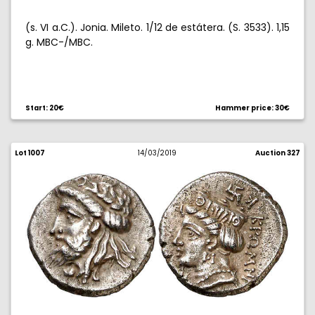
(s. VI a.C.). Jonia. Mileto. 1/12 de estátera. (S. 3533). 1,15
g. MBC-/MBC.
Start: 20€
Hammer price: 30€
Lot 1007
14/03/2019
Auction 327