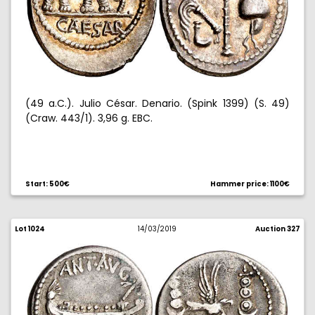
(49 a.C.). Julio César. Denario. (Spink 1399) (S. 49)
(Craw. 443/1). 3,96 g. EBC.
Start: 500€
Hammer price: 1100€
Lot 1024
14/03/2019
Auction 327