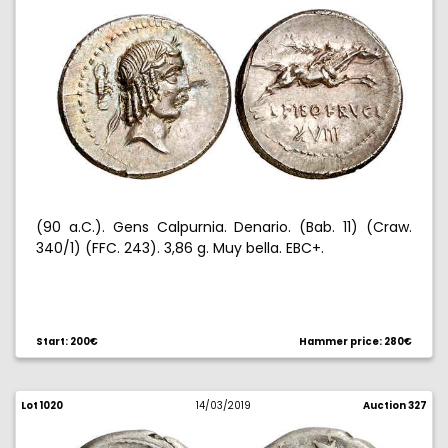
(90 a.C.). Gens Calpurnia. Denario. (Bab. 11) (Craw.
340/1) (FFC. 243). 3,86 g. Muy bella. EBC+.
Start: 200€
Hammer price: 280€
Lot 1020
14/03/2019
Auction 327