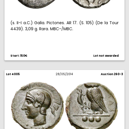
(s. II-I a.C.) Galia. Pictones. AR 17. (S. 105) (De la Tour
4439). 3,09 g. Rara. MBC-/MBC.
Start: 150€
Lot not awarded
Lot 4005
28/05/2014
Auction 260-3