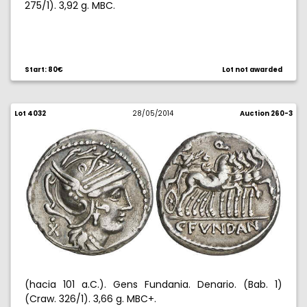
275/1). 3,92 g. MBC.
Start: 80€
Lot not awarded
Lot 4032
28/05/2014
Auction 260-3
(hacia 101 a.C.). Gens Fundania. Denario. (Bab. 1)
(Craw. 326/1). 3,66 g. MBC+.