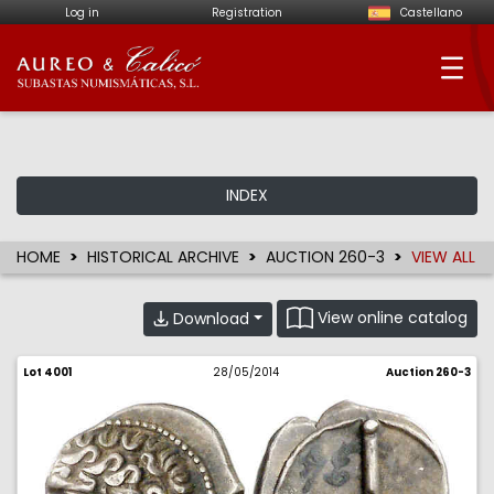
Log in
Registration
Castellano
Aureo & Calicó - Num
INDEX
HOME
HISTORICAL ARCHIVE
AUCTION 260-3
VIEW ALL
View online catalog
Download
Lot 4001
28/05/2014
Auction 260-3