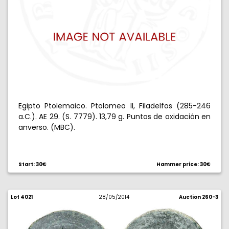
Egipto Ptolemaico. Ptolomeo II, Filadelfos (285-246
a.C.). AE 29. (S. 7779). 13,79 g. Puntos de oxidación en
anverso. (MBC).
Start: 30€
Hammer price: 30€
Lot 4021
28/05/2014
Auction 260-3