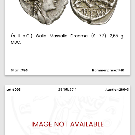
(s. II a.C.). Galia. Massalia. Dracma. (S. 77). 2,65 g.
MBC.
Start: 75€
Hammer price: 141€
Lot 4003
28/05/2014
Auction 260-3