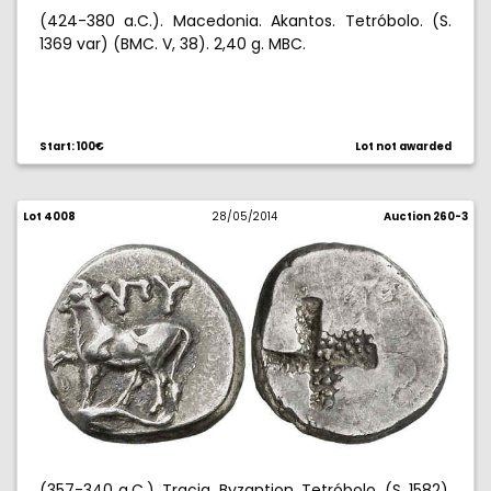
(424-380 a.C.). Macedonia. Akantos. Tetróbolo. (S.
1369 var) (BMC. V, 38). 2,40 g. MBC.
Start: 100€
Lot not awarded
Lot 4008
28/05/2014
Auction 260-3
(357-340 a.C.). Tracia. Byzantion. Tetróbolo. (S. 1582).