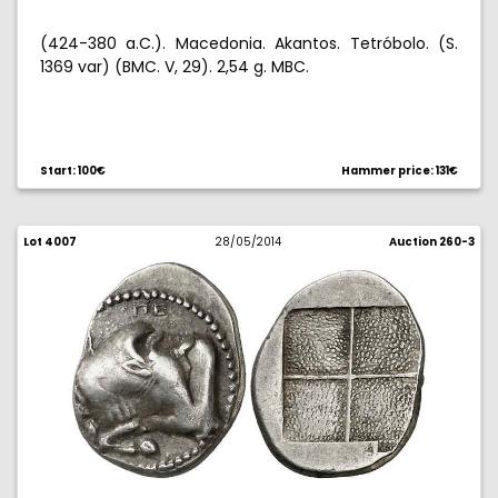
(424-380 a.C.). Macedonia. Akantos. Tetróbolo. (S.
1369 var) (BMC. V, 29). 2,54 g. MBC.
Start: 100€
Hammer price: 131€
Lot 4007
28/05/2014
Auction 260-3