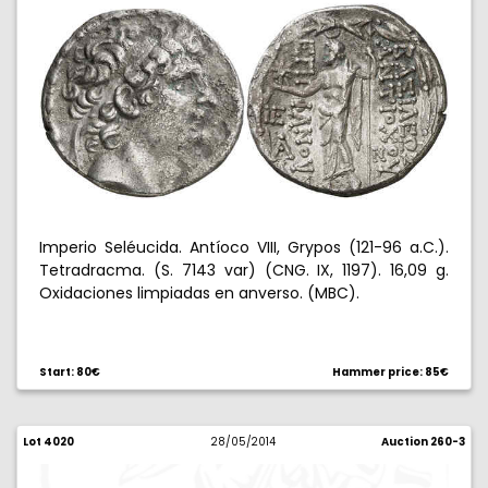
Imperio Seléucida. Antíoco VIII, Grypos (121-96 a.C.).
Tetradracma. (S. 7143 var) (CNG. IX, 1197). 16,09 g.
Oxidaciones limpiadas en anverso. (MBC).
Start: 80€
Hammer price: 85€
Lot 4020
28/05/2014
Auction 260-3