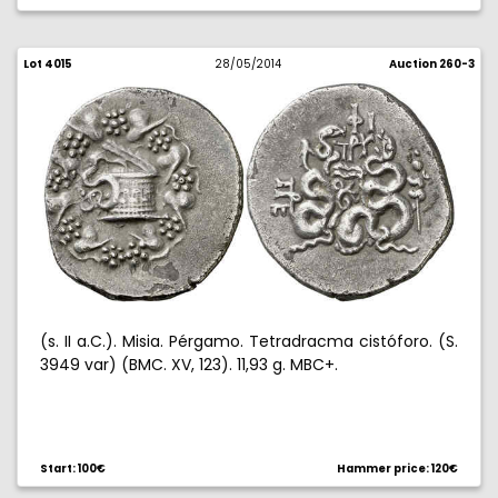
Lot 4015
28/05/2014
Auction 260-3
(s. II a.C.). Misia. Pérgamo. Tetradracma cistóforo. (S.
3949 var) (BMC. XV, 123). 11,93 g. MBC+.
Start: 100€
Hammer price: 120€