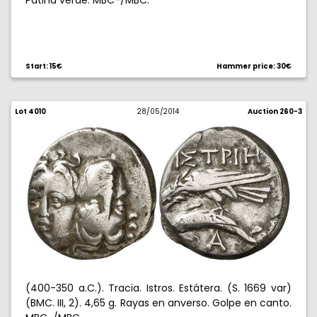
Pátina verde. MBC-/MBC.
Start: 15€
Hammer price: 30€
Lot 4010
28/05/2014
Auction 260-3
(400-350 a.C.). Tracia. Istros. Estátera. (S. 1669 var)
(BMC. III, 2). 4,65 g. Rayas en anverso. Golpe en canto.