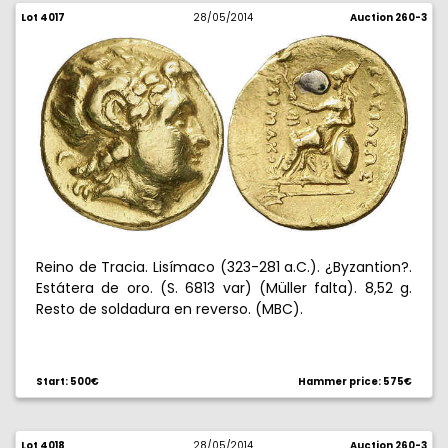
Lot 4017
28/05/2014
Auction 260-3
Reino de Tracia. Lisímaco (323-281 a.C.). ¿Byzantion?.
Estátera de oro. (S. 6813 var) (Müller falta). 8,52 g.
Resto de soldadura en reverso. (MBC).
Start: 500€
Hammer price: 575€
Lot 4018
28/05/2014
Auction 260-3