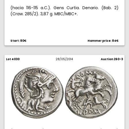
(hacia 116-115 a.C.). Gens Curtia. Denario. (Bab. 2)
(Craw. 285/2). 3,87 g. MBC/MBC+.
Start: 80€
Hammer price: 84€
Lot 4030
28/05/2014
Auction 260-3