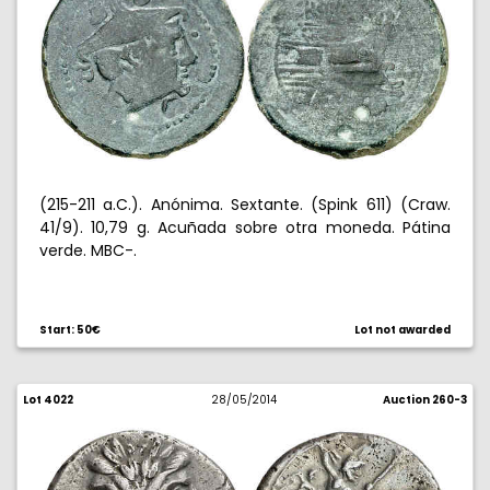
(215-211 a.C.). Anónima. Sextante. (Spink 611) (Craw.
41/9). 10,79 g. Acuñada sobre otra moneda. Pátina
verde. MBC-.
Start: 50€
Lot not awarded
Lot 4022
28/05/2014
Auction 260-3