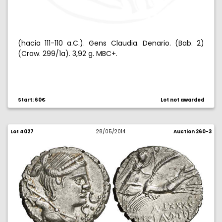
(hacia 111-110 a.C.). Gens Claudia. Denario. (Bab. 2)
(Craw. 299/1a). 3,92 g. MBC+.
Start: 60€
Lot not awarded
Lot 4027
28/05/2014
Auction 260-3