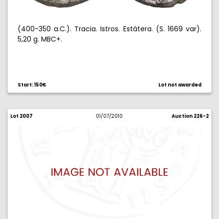
(400-350 a.C.). Tracia. Istros. Estátera. (S. 1669 var).
5,20 g. MBC+.
Start: 150€
Lot not awarded
Lot 2007
01/07/2010
Auction 226-2