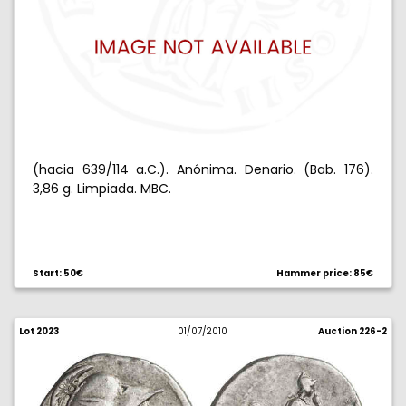
(hacia 639/114 a.C.). Anónima. Denario. (Bab. 176).
3,86 g. Limpiada. MBC.
Start: 50€
Hammer price: 85€
Lot 2023
01/07/2010
Auction 226-2