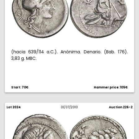
(hacia 639/114 a.C.). Anónima. Denario. (Bab. 176).
3,83 g. MBC.
Start: 70€
Hammer price: 105€
Lot 2024
01/07/2010
Auction 226-2