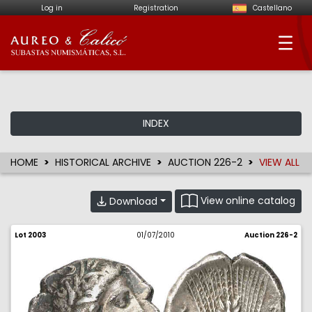
Log in
Registration
Castellano
Aureo & Calicó - Num
INDEX
HOME
HISTORICAL ARCHIVE
AUCTION 226-2
VIEW ALL
View online catalog
Download
Lot 2003
01/07/2010
Auction 226-2