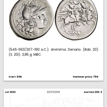
(546-563/207-190 a.C.). Anónima. Denario. (Bab. 20)
(S. 20i). 3,85 g. MBC.
Start: 50€
Hammer price: 75€
Lot 2022
01/07/2010
Auction 226-2