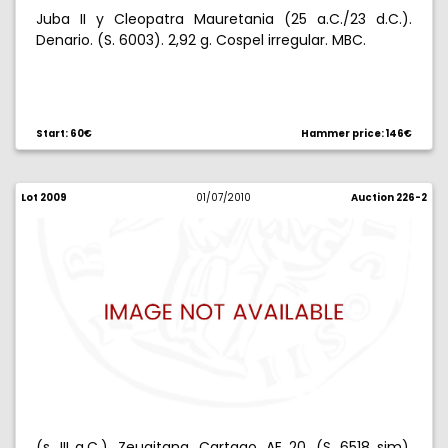
Juba II y Cleopatra Mauretania (25 a.C./23 d.C.).
Denario. (S. 6003). 2,92 g. Cospel irregular. MBC.
Start: 60€
Hammer price: 146€
Lot 2009
01/07/2010
Auction 226-2
(s. III a.C.). Zeugitana. Cartago. AE 20. (S. 6518 sim).