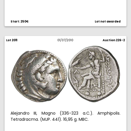
Start: 250€
Lot not awarded
Lot 2011
01/07/2010
Auction 226-2
Alejandro III, Magno (336-323 a.C.). Amphipolis.
Tetradracma. (MJP. 441). 16,95 g. MBC.