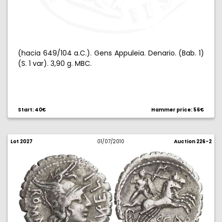
(hacia 649/104 a.C.). Gens Appuleia. Denario. (Bab. 1)
(S. 1 var). 3,90 g. MBC.
Start: 40€
Hammer price: 56€
Lot 2027
01/07/2010
Auction 226-2