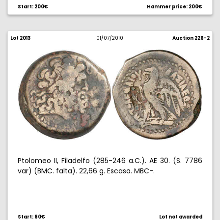
Start: 200€
Hammer price: 200€
Lot 2013
01/07/2010
Auction 226-2
Ptolomeo II, Filadelfo (285-246 a.C.). AE 30. (S. 7786
var) (BMC. falta). 22,66 g. Escasa. MBC-.
Start: 60€
Lot not awarded