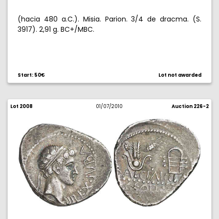
(hacia 480 a.C.). Misia. Parion. 3/4 de dracma. (S.
3917). 2,91 g. BC+/MBC.
Start: 50€
Lot not awarded
Lot 2008
01/07/2010
Auction 226-2