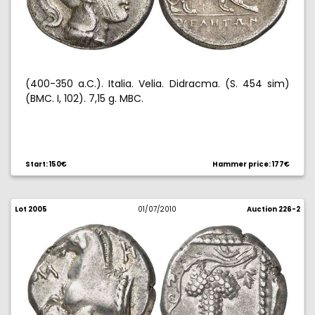
(400-350 a.C.). Italia. Velia. Didracma. (S. 454 sim)
(BMC. I, 102). 7,15 g. MBC.
Start: 150€
Hammer price: 177€
Lot 2005
01/07/2010
Auction 226-2