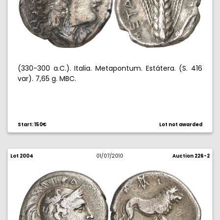
(330-300 a.C.). Italia. Metapontum. Estátera. (S. 416
var). 7,65 g. MBC.
Start: 150€
Lot not awarded
Lot 2004
01/07/2010
Auction 226-2