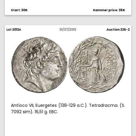
Start: 30€
Hammer price: 35€
Lot 2012A
01/07/2010
Auction 226-2
Antíoco VII, Euergetes (138-129 a.C.). Tetradracma. (S.
7092 sim). 16,51 g. EBC.