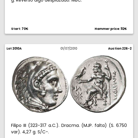
g. Reverso algo desplazado. MBC.
Start: 70€
Hammer price: 112€
Lot 2010A
01/07/2010
Auction 226-2
Filipo III (323-317 a.C.). Dracma. (MJP. falta) (S. 6750
var). 4,27 g. S/C-.