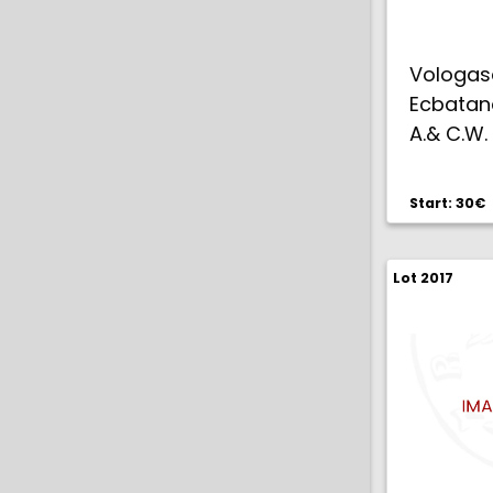
Vologase
Ecbatana
A.& C.W.
Start: 30€
Lot 2017