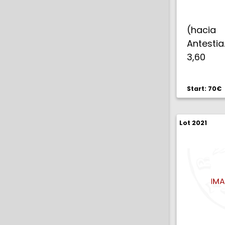
(hacia 
Antestia
3,60
oxidacio
Start: 70€
Lot 2021