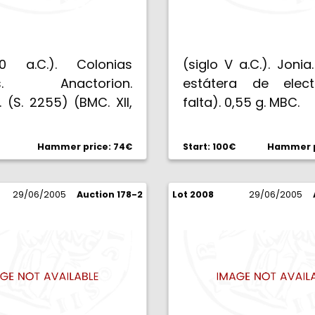
50 a.C.). Colonias
(siglo V a.C.). Jonia
ias. Anactorion.
estátera de elect
. (S. 2255) (BMC. XII,
falta). 0,55 g. MBC.
3 g. MBC-.
Hammer price: 74€
Start: 100€
Hammer p
29/06/2005
Auction 178-2
Lot 2008
29/06/2005