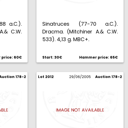
88 a.C.).
Sinatruces (77-70 a.C.).
A.& C.W.
Dracma. (Mitchiner A.& C.W.
533). 4,13 g. MBC+.
price: 60€
Start: 30€
Hammer price: 65€
Auction 178-2
Lot 2012
29/06/2005
Auction 178-2