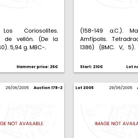
 Los Coriosolites.
(158-149 a.C.). Ma
a de vellón. (De la
Amfípolis. Tetradra
0). 5,94 g. MBC-.
1386) (BMC. V, 5). 
MBC.
Hammer price: 25€
Start: 210€
Lot n
29/06/2005
Auction 178-2
Lot 2005
29/06/2005