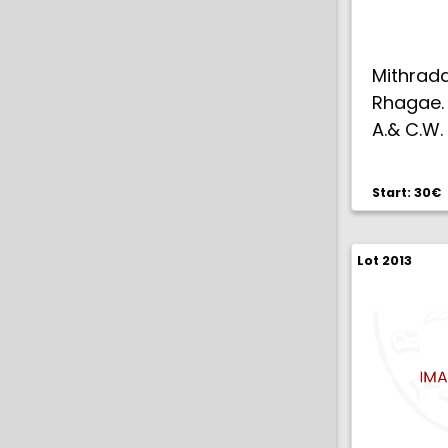
Mithrada
Rhagae.
A.& C.W.
Start: 30€
Lot 2013