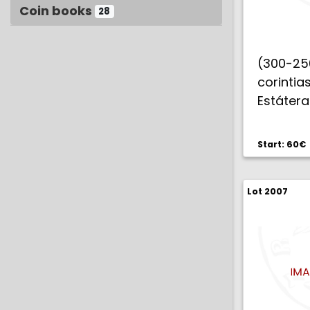
Coin books
28
(300-2
corint
Estátera
66). 8,3
Start: 60€
Lot 2007