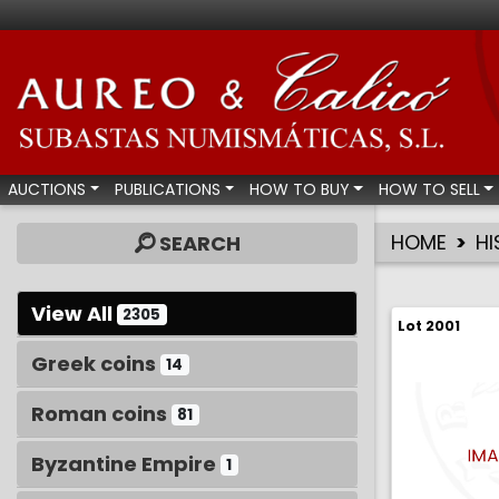
Aureo & Calicó - Num
AUCTIONS
PUBLICATIONS
HOW TO BUY
HOW TO SELL
HOME
HI
SEARCH
View All
2305
Lot 2001
Greek coins
14
Roman coins
81
Byzantine Empire
1