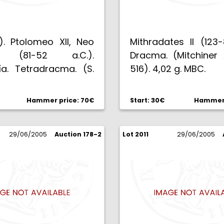
). Ptolomeo XII, Neo
Mithradates II (123-
o (81-52 a.C.).
Dracma. (Mitchiner 
ía. Tetradracma. (S.
516). 4,02 g. MBC.
) (BMC. VI, 8). 12,47
Hammer price: 70€
Start: 30€
Hammer 
29/06/2005
Auction 178-2
Lot 2011
29/06/2005