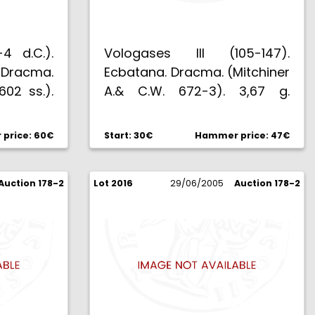
4 d.C.).
Vologases III (105-147).
Dracma.
Ecbatana. Dracma. (Mitchiner
602 ss.).
A.& C.W. 672-3). 3,67 g.
MBC+.
price: 60€
Start: 30€
Hammer price: 47€
Auction 178-2
Lot 2016
29/06/2005
Auction 178-2