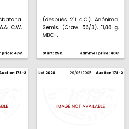
Ecbatana.
(después 211 a.C.). Anónima.
A.& C.W.
Semis. (Craw. 56/3). 11,88 g.
MBC-.
price: 47€
Start: 25€
Hammer price: 40€
Auction 178-2
Lot 2020
29/06/2005
Auction 178-2