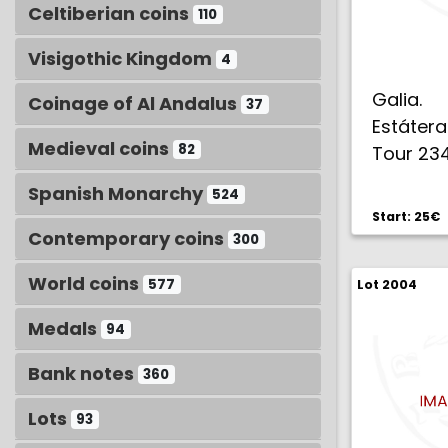
Celtiberian coins
110
Visigothic Kingdom
4
Galia.
Coinage of Al Andalus
37
Estáter
Medieval coins
82
Tour 234
Spanish Monarchy
524
Start: 25€
Contemporary coins
300
World coins
577
Lot 2004
Medals
94
Bank notes
360
Lots
93