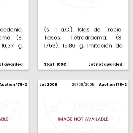
cedonia.
(s. II a.C.). Islas de Tracia.
cma. (S.
Tasos. Tetradracma. (S.
16,37 g.
1759). 15,86 g. Imitación de
las tribus celtas del Danubio.
BC+.
ot awarded
Start: 100€
Lot not awarded
Auction 178-2
Lot 2006
29/06/2005
Auction 178-2