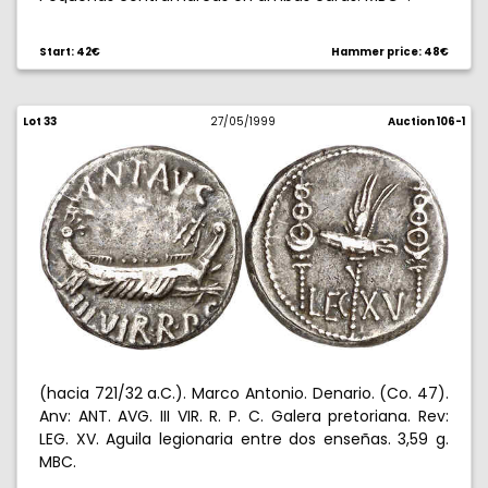
Start: 42€
Hammer price: 48€
Lot 33
27/05/1999
Auction 106-1
(hacia 721/32 a.C.). Marco Antonio. Denario. (Co. 47).
Anv: ANT. AVG. III VIR. R. P. C. Galera pretoriana. Rev:
LEG. XV. Aguila legionaria entre dos enseñas. 3,59 g.
MBC.