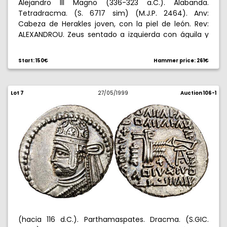
Alejandro III Magno (336-323 a.C.). Alabanda.
Tetradracma. (S. 6717 sim) (M.J.P. 2464). Anv:
Cabeza de Herakles joven, con la piel de león. Rev:
ALEXANDROU. Zeus sentado a izquierda con águila y
cetro, Pegaso volando delante, E bajo el trono. 16,66
g. Gran módulo. Pátina oscura. MBC+.
Start: 150€
Hammer price: 261€
Lot 7
27/05/1999
Auction 106-1
(hacia 116 d.C.). Parthamaspates. Dracma. (S.GIC.