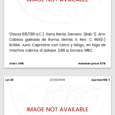
(hacia 615/138 a.C.). Gens Renia. Denario. (Bab. 1). Anv:
Cabeza galeada de Roma, detrás X. Rev: C. REN(I.)
ROMA. Juno Caprotina con cetro y látigo, en biga de
machos cabríos al galope. 3,86 g. Escasa. MBC.
Start: 48€
Hammer price: 57€
Lot 23
27/05/1999
Auction 106-1