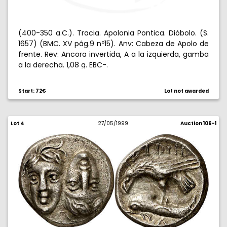
(400-350 a.C.). Tracia. Apolonia Pontica. Dióbolo. (S.
1657) (BMC. XV pág.9 nº15). Anv: Cabeza de Apolo de
frente. Rev: Ancora invertida, A a la izquierda, gamba
a la derecha. 1,08 g. EBC-.
Start: 72€
Lot not awarded
Lot 4
27/05/1999
Auction 106-1