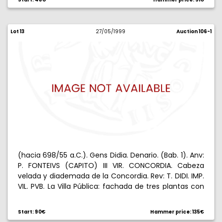
Lot 13
27/05/1999
Auction 106-1
(hacia 698/55 a.C.). Gens Didia. Denario. (Bab. 1). Anv:
P. FONTEIVS (CAPITO) III VIR. CONCORDIA. Cabeza
velada y diademada de la Concordia. Rev: T. DIDI. IMP.
VIL. PVB. La Villa Pública: fachada de tres plantas con
arcos y columnas. 2,90 g. Muy rara. MBC-.
Start: 90€
Hammer price: 135€