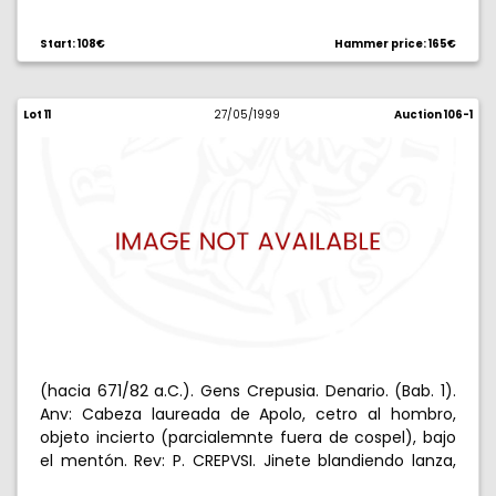
encima. 3,66 g. Grieta. Muy rara. MBC-.
Start: 108€
Hammer price: 165€
Lot 11
27/05/1999
Auction 106-1
(hacia 671/82 a.C.). Gens Crepusia. Denario. (Bab. 1).
Anv: Cabeza laureada de Apolo, cetro al hombro,
objeto incierto (parcialemnte fuera de cospel), bajo
el mentón. Rev: P. CREPVSI. Jinete blandiendo lanza,
CCCXVII detrás. 3,66 g. EBC-.