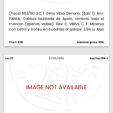
(hacia 663/90 a.C.). Gens Vibia. Denario. (Bab. 1). Anv:
PANSA. Cabeza laureada de Apolo, símbolo bajo el
mentón (apenas visible). Rev: C. VIBIVS C. F. Minerva
con cetro y trofeo en cuadriga al galope. 3,94 g. Algo
descentrada. EBC-.
Start: 60€
Hammer price: 60€
Lot 27
27/05/1999
Auction 106-1