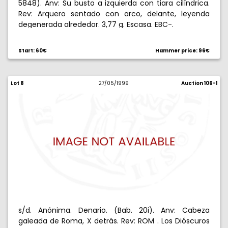
5848). Anv: Su busto a izquierda con tiara cilíndrica.
Rev: Arquero sentado con arco, delante, leyenda
degenerada alrededor. 3,77 g. Escasa. EBC-.
Start: 60€
Hammer price: 96€
Lot 8
27/05/1999
Auction 106-1
s/d. Anónima. Denario. (Bab. 20i). Anv: Cabeza
galeada de Roma, X detrás. Rev: ROM . Los Dióscuros