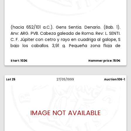
(hacia 652/101 a.C.). Gens Sentia. Denario. (Bab. 1).
Anv: ARG. PVB. Cabeza galeada de Roma. Rev: L. SENTI.
C. F. Júpiter con cetro y rayo en cuadriga al galope, S
bajo los caballos. 3,91 g. Pequeña zona floja de
acuñación, pero bella. Brillo original. EBC.
Start: 102€
Hammer price: 150€
Lot 25
27/05/1999
Auction 106-1