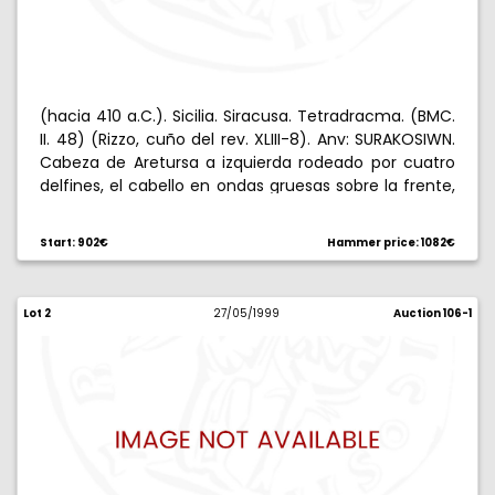
(hacia 410 a.C.). Sicilia. Siracusa. Tetradracma. (BMC.
II. 48) (Rizzo, cuño del rev. XLIII-8). Anv: SURAKOSIWN.
Cabeza de Aretursa a izquierda rodeado por cuatro
delfines, el cabello en ondas gruesas sobre la frente,
y atado atrás. Rev: Cuadriga al galope dirigida por
auriga barbado sosteniendo vara y riendas, encima,
Start: 902€
Hammer price: 1082€
la Victoria volando a izquierda con láurea y tableta
inscrita EUAIN/ETO, en exergo, dos delfines saltando
uno hacia el otro. 17,31 g. MBC.
Lot 2
27/05/1999
Auction 106-1