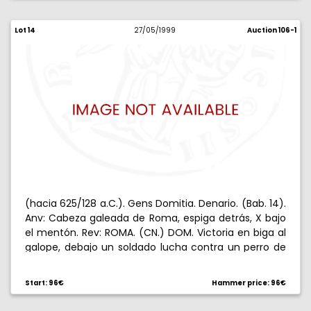
Lot 14
27/05/1999
Auction 106-1
(hacia 625/128 a.C.). Gens Domitia. Denario. (Bab. 14).
Anv: Cabeza galeada de Roma, espiga detrás, X bajo
el mentón. Rev: ROMA. (CN.) DOM. Victoria en biga al
galope, debajo un soldado lucha contra un perro de
gran talla. 3,91 g. Escasa. MBC.
Start: 96€
Hammer price: 96€