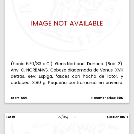
(hacia 670/83 a.C.). Gens Norbana. Denario. (Bab. 2).
Anv: C. NORBANVS. Cabeza diademada de Venus, XVIII
detrás. Rev: Espiga, fasces con hacha de lictor, y
caduceo. 3,80 g. Pequeña contramarca en anverso.
Escasa. (MBC+).
Start: 66€
Hammer price: 90€
Lot 19
27/05/1999
Auction 106-1