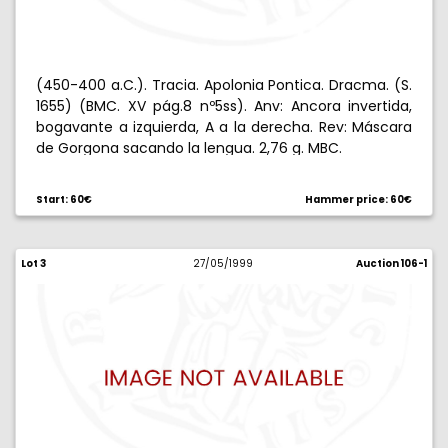
(450-400 a.C.). Tracia. Apolonia Pontica. Dracma. (S.
1655) (BMC. XV pág.8 nº5ss). Anv: Ancora invertida,
bogavante a izquierda, A a la derecha. Rev: Máscara
de Gorgona sacando la lengua. 2,76 g. MBC.
Start: 60€
Hammer price: 60€
Lot 3
27/05/1999
Auction 106-1