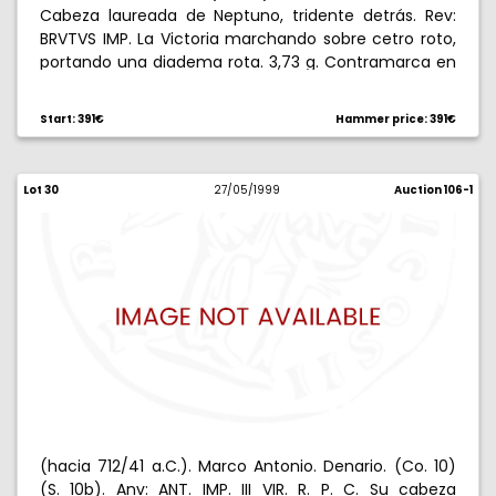
Cabeza laureada de Neptuno, tridente detrás. Rev:
BRVTVS IMP. La Victoria marchando sobre cetro roto,
portando una diadema rota. 3,73 g. Contramarca en
margen reverso. Muy rara. MBC.
Start: 391€
Hammer price: 391€
Lot 30
27/05/1999
Auction 106-1
(hacia 712/41 a.C.). Marco Antonio. Denario. (Co. 10)
(S. 10b). Anv: ANT. IMP. III VIR. R. P. C. Su cabeza