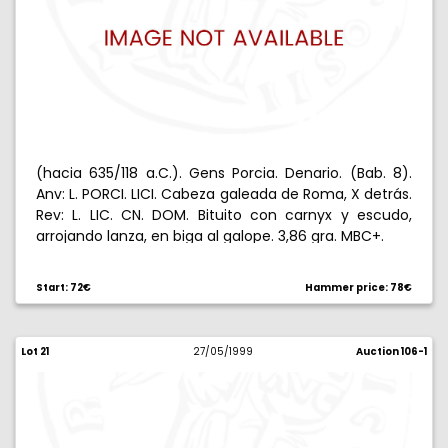
(hacia 635/118 a.C.). Gens Porcia. Denario. (Bab. 8).
Anv: L. PORCI. LICI. Cabeza galeada de Roma, X detrás.
Rev: L. LIC. CN. DOM. Bituito con carnyx y escudo,
arrojando lanza, en biga al galope. 3,86 gra. MBC+.
Start: 72€
Hammer price: 78€
Lot 21
27/05/1999
Auction 106-1