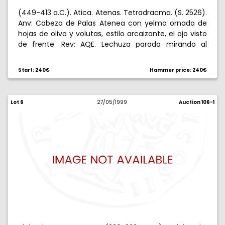
(449-413 a.C.). Atica. Atenas. Tetradracma. (S. 2526).
Anv: Cabeza de Palas Atenea con yelmo ornado de
hojas de olivo y volutas, estilo arcaizante, el ojo visto
de frente. Rev: AQE. Lechuza parada mirando al
frente, encima ramita de olivo y creciente. 17,17 g.
Incisión en reverso. (MBC).
Start: 240€
Hammer price: 240€
Lot 6
27/05/1999
Auction 106-1