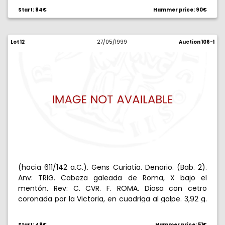
Start: 84€
Hammer price: 90€
Lot 12
27/05/1999
Auction 106-1
(hacia 611/142 a.C.). Gens Curiatia. Denario. (Bab. 2).
Anv: TRIG. Cabeza galeada de Roma, X bajo el
mentón. Rev: C. CVR. F. ROMA. Diosa con cetro
coronada por la Victoria, en cuadriga al galpe. 3,92 g.
MBC+.
Start: 48€
Hammer price: 51€