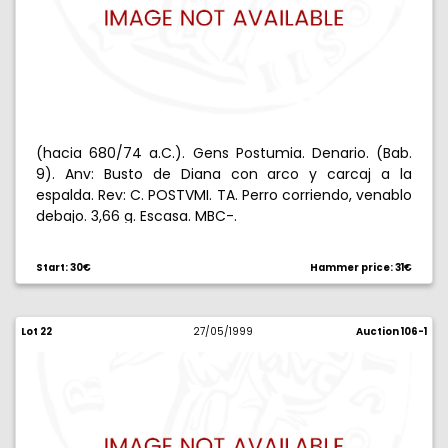
(hacia 680/74 a.C.). Gens Postumia. Denario. (Bab.
9). Anv: Busto de Diana con arco y carcaj a la
espalda. Rev: C. POSTVMI. TA. Perro corriendo, venablo
debajo. 3,66 g. Escasa. MBC-.
Start: 30€
Hammer price: 31€
Lot 22
27/05/1999
Auction 106-1