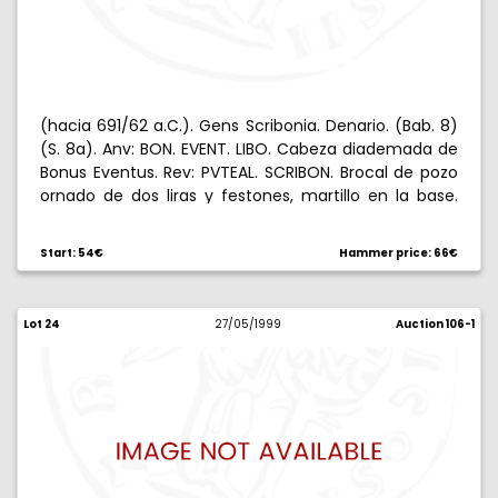
(hacia 691/62 a.C.). Gens Scribonia. Denario. (Bab. 8)
(S. 8a). Anv: BON. EVENT. LIBO. Cabeza diademada de
Bonus Eventus. Rev: PVTEAL. SCRIBON. Brocal de pozo
ornado de dos liras y festones, martillo en la base.
3,88 g. MBC+.
Start: 54€
Hammer price: 66€
Lot 24
27/05/1999
Auction 106-1