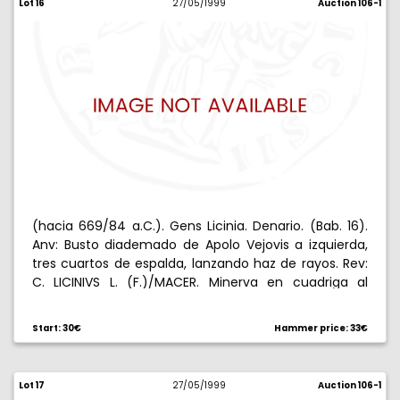
Lot 16
27/05/1999
Auction 106-1
(hacia 669/84 a.C.). Gens Licinia. Denario. (Bab. 16).
Anv: Busto diademado de Apolo Vejovis a izquierda,
tres cuartos de espalda, lanzando haz de rayos. Rev:
C. LICINIVS L. (F.)/MACER. Minerva en cuadriga al
galope, lanzando jabalina. 3,75 g. Escasa. MBC/MBC-.
Start: 30€
Hammer price: 33€
Lot 17
27/05/1999
Auction 106-1