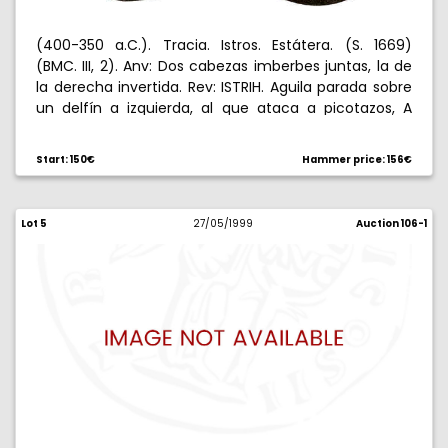
(400-350 a.C.). Tracia. Istros. Estátera. (S. 1669)
(BMC. III, 2). Anv: Dos cabezas imberbes juntas, la de
la derecha invertida. Rev: ISTRIH. Aguila parada sobre
un delfín a izquierda, al que ataca a picotazos, A
debajo. 5,82 g. MBC+.
Start: 150€
Hammer price: 156€
Lot 5
27/05/1999
Auction 106-1