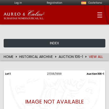
Log in
Registration
Castellano
Aureo & Calicó - Num
INDEX
HOME
HISTORICAL ARCHIVE
AUCTION 106-1
VIEW ALL
Lot 1
27/05/1999
Auction 106-1