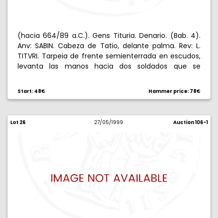
(hacia 664/89 a.C.). Gens Tituria. Denario. (Bab. 4).
Anv: SABIN. Cabeza de Tatio, delante palma. Rev: L.
TITVRI. Tarpeia de frente semienterrada en escudos,
levanta las manos hacia dos soldados que se
disponen a tirarle los suyos, arriba estrella en
creciente. 3,85 gs. Escasa. MBC+/MBC.
Start: 48€
Hammer price: 78€
Lot 26
27/05/1999
Auction 106-1