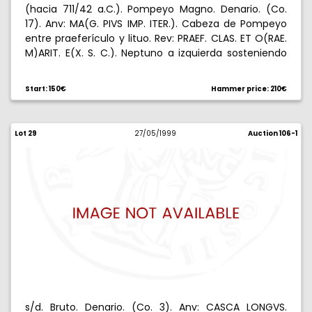
(hacia 711/42 a.C.). Pompeyo Magno. Denario. (Co.
17). Anv: MA(G. PIVS IMP. ITER.). Cabeza de Pompeyo
entre praeferículo y lituo. Rev: PRAEF. CLAS. ET O(RAE.
M)ARIT. E(X. S. C.). Neptuno a izquierda sosteniendo
un aplustre, el pie sobre una proa, entre Anapias y
Anfinomo con sus padres a hombros. 3,52 g. Algo
Start: 150€
Hammer price: 210€
desplazada. Muy rara. (MBC-).
Lot 29
27/05/1999
Auction 106-1
s/d. Bruto. Denario. (Co. 3). Anv: CASCA LONGVS.