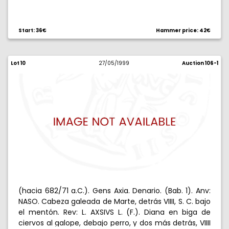
Start: 36€
Hammer price: 42€
Lot 10
27/05/1999
Auction 106-1
(hacia 682/71 a.C.). Gens Axia. Denario. (Bab. 1). Anv:
NASO. Cabeza galeada de Marte, detrás VIIII, S. C. bajo
el mentón. Rev: L. AXSIVS L. (F.). Diana en biga de
ciervos al galope, debajo perro, y dos más detrás, VIIII