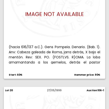
(hacia 616/137 a.C.). Gens Pompeia. Denario. (Bab. 1).
Anv: Cabeza galeada de Roma, jarra detrás, X bajo el
mentón. Rev: SEX. PO. (FOSTLVS. R)OMA. La loba
amamantando a los gemelos, detrás el pastor
Faustulo bajo la higuera ruminal. 3,93 g. Escasa. MBC.
Start: 60€
Hammer price: 90€
Lot 20
27/05/1999
Auction 106-1