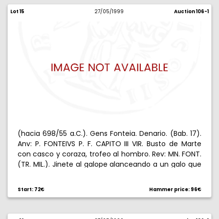
Lot 15
27/05/1999
Auction 106-1
(hacia 698/55 a.C.). Gens Fonteia. Denario. (Bab. 17).
Anv: P. FONTEIVS P. F. CAPITO III VIR. Busto de Marte
con casco y coraza, trofeo al hombro. Rev: MN. FONT.
(TR. MIL.). Jinete al galope alanceando a un galo que
se dispone a matar a un tercer soldado, casco y
escudo en el campo. 3,94 g. Reverso desplazado.
Start: 72€
Hammer price: 96€
Muy escasa. EBC-.