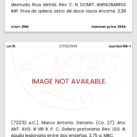
desnuda, lituo detrás. Rev: C. N. DOMIT. AHENOBARBVS
IMP. Proa de galera, astro de doce rayos encima. 3,38
g. Muy rara. MBC-/MBC.
Start: 210€
Hammer price: 255€
Lot 31
27/05/1999
Auction 106-1
(721/32 a.C.). Marco Antonio. Denario. (Co. 27). Anv:
ANT. AVG. III VIR R. P. C. Galera pretoriana. Rev: LEG. III.
Aguila legionaria entre dos enseñas. 3,75 g. MBC.