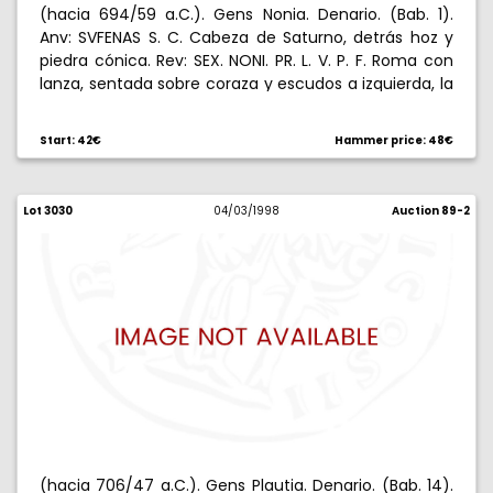
(hacia 694/59 a.C.). Gens Nonia. Denario. (Bab. 1).
Anv: SVFENAS S. C. Cabeza de Saturno, detrás hoz y
piedra cónica. Rev: SEX. NONI. PR. L. V. P. F. Roma con
lanza, sentada sobre coraza y escudos a izquierda, la
Victoria, en pie tras ella, la corona con láurea. 3,59 g.
Dos contramarcas en anverso. Escasa. (MBC).
Start: 42€
Hammer price: 48€
Lot 3030
04/03/1998
Auction 89-2
(hacia 706/47 a.C.). Gens Plautia. Denario. (Bab. 14).