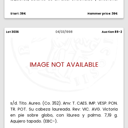
13,58 g. Doble acuñación en reverso. MBC-/BC+.
Start: 36€
Hammer price: 36€
Lot 3036
04/03/1998
Auction 89-2
s/d. Tito. Aureo. (Co. 352). Anv: T. CAES. IMP. VESP. PON.
TR. POT. Su cabeza laureada. Rev: VIC. AVG. Victoria
en pie sobre globo, con láurea y palma. 7,19 g.
Agujero tapado. (EBC-).