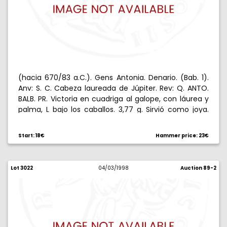
(hacia 670/83 a.C.). Gens Antonia. Denario. (Bab. 1).
Anv: S. C. Cabeza laureada de Júpiter. Rev: Q. ANTO.
BALB. PR. Victoria en cuadriga al galope, con láurea y
palma, L bajo los caballos. 3,77 g. Sirvió como joya.
(MBC).
Start: 18€
Hammer price: 23€
Lot 3022
04/03/1998
Auction 89-2