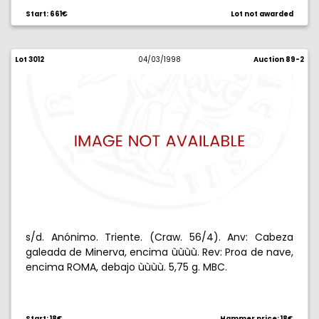
Start: 661€
Lot not awarded
Lot 3012
04/03/1998
Auction 89-2
s/d. Anónimo. Triente. (Craw. 56/4). Anv: Cabeza
galeada de Minerva, encima ùùùù. Rev: Proa de nave,
encima ROMA, debajo ùùùù. 5,75 g. MBC.
Start: 18€
Hammer price: 18€