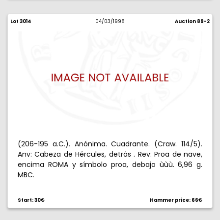
Lot 3014
04/03/1998
Auction 89-2
(206-195 a.C.). Anónima. Cuadrante. (Craw. 114/5).
Anv: Cabeza de Hércules, detrás . Rev: Proa de nave,
encima ROMA y símbolo proa, debajo ùùù. 6,96 g.
MBC.
Start: 30€
Hammer price: 66€