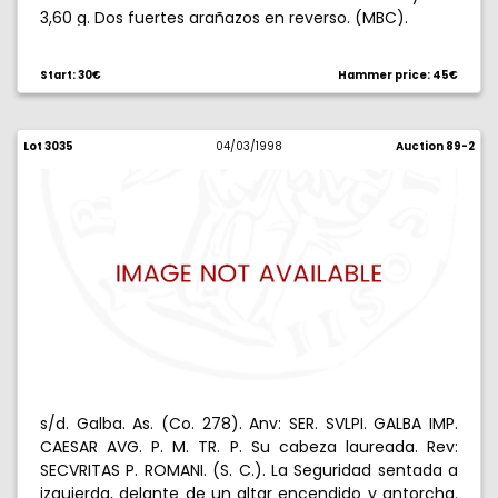
3,60 g. Dos fuertes arañazos en reverso. (MBC).
Start: 30€
Hammer price: 45€
Lot 3035
04/03/1998
Auction 89-2
s/d. Galba. As. (Co. 278). Anv: SER. SVLPI. GALBA IMP.
CAESAR AVG. P. M. TR. P. Su cabeza laureada. Rev:
SECVRITAS P. ROMANI. (S. C.). La Seguridad sentada a
izquierda, delante de un altar encendido y antorcha.