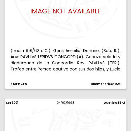
(hacia 691/62 a.C.). Gens Aemilia. Denario. (Bab. 10).
Anv: PAVLLVS LEPIDVS CONCORDI(A). Cabeza velada y
diademada de la Concordia. Rev: PAVLLVS (TER.).
Trofeo entre Perseo cautivo con sus dos hijos, y Lucio
Emilio Paulo. 3,85 g. Reverso desplazado. BC+.
Start: 24€
Hammer price: 25€
Lot 3021
04/03/1998
Auction 89-2