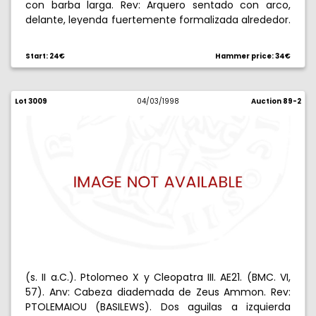
con barba larga. Rev: Arquero sentado con arco,
delante, leyenda fuertemente formalizada alrededor.
3,63 g. MBC+.
Start: 24€
Hammer price: 34€
Lot 3009
04/03/1998
Auction 89-2
(s. II a.C.). Ptolomeo X y Cleopatra III. AE21. (BMC. VI,
57). Anv: Cabeza diademada de Zeus Ammon. Rev:
PTOLEMAIOU (BASILEWS). Dos aguilas a izquierda