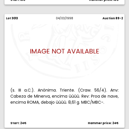
Lot 3013
04/03/1998
Auction 89-2
(s. III a.C.). Anónima. Triente. (Craw. 56/4). Anv:
Cabeza de Minerva, encima ùùùù. Rev: Proa de nave,
encima ROMA, debajo ùùùù. 8,61 g. MBC/MBC-.
Start: 24€
Hammer price: 24€