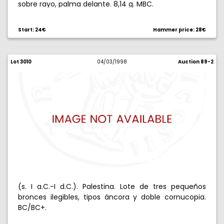
sobre rayo, palma delante. 8,14 g. MBC.
Start: 24€
Hammer price: 28€
Lot 3010
04/03/1998
Auction 89-2
(s. I a.C.-I d.C.). Palestina. Lote de tres pequeños
bronces ilegibles, tipos áncora y doble cornucopia.
BC/BC+.