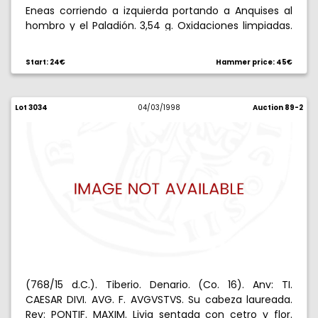
Eneas corriendo a izquierda portando a Anquises al
hombro y el Paladión. 3,54 g. Oxidaciones limpiadas.
Rara. BC+.
Start: 24€
Hammer price: 45€
Lot 3034
04/03/1998
Auction 89-2
(768/15 d.C.). Tiberio. Denario. (Co. 16). Anv: TI.
CAESAR DIVI. AVG. F. AVGVSTVS. Su cabeza laureada.
Rev: PONTIF. MAXIM. Livia sentada con cetro y flor.