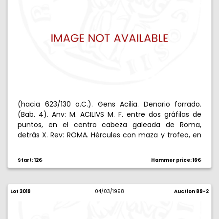
(hacia 623/130 a.C.). Gens Acilia. Denario forrado.
(Bab. 4). Anv: M. ACILIVS M. F. entre dos gráfilas de
puntos, en el centro cabeza galeada de Roma,
detrás X. Rev: ROMA. Hércules con maza y trofeo, en
cuadriga al paso. 2,91 g. Sirvió como joya. (MBC).
Start: 12€
Hammer price: 16€
Lot 3019
04/03/1998
Auction 89-2