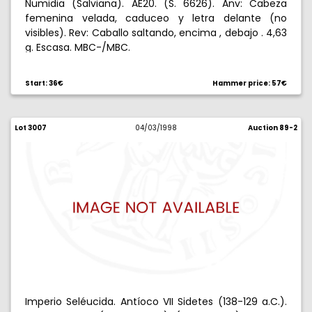
Numidia (Salviana). AE20. (S. 6626). Anv: Cabeza
femenina velada, caduceo y letra delante (no
visibles). Rev: Caballo saltando, encima , debajo . 4,63
g. Escasa. MBC-/MBC.
Start: 36€
Hammer price: 57€
Lot 3007
04/03/1998
Auction 89-2
Imperio Seléucida. Antíoco VII Sidetes (138-129 a.C.).