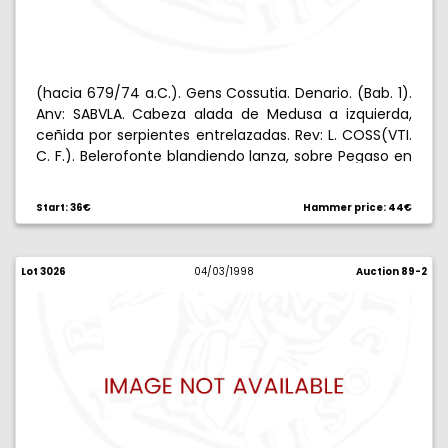
(hacia 679/74 a.C.). Gens Cossutia. Denario. (Bab. 1).
Anv: SABVLA. Cabeza alada de Medusa a izquierda,
ceñida por serpientes entrelazadas. Rev: L. COSS(VTI.
C. F.). Belerofonte blandiendo lanza, sobre Pegaso en
vuelo, X detrás. 3,89 g. Rara. MBC/BC+.
Start: 36€
Hammer price: 44€
Lot 3026
04/03/1998
Auction 89-2