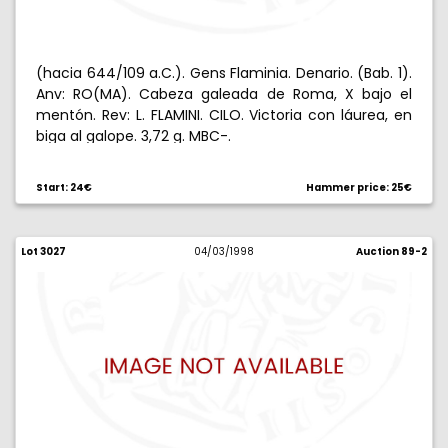
(hacia 644/109 a.C.). Gens Flaminia. Denario. (Bab. 1).
Anv: RO(MA). Cabeza galeada de Roma, X bajo el
mentón. Rev: L. FLAMINI. CILO. Victoria con láurea, en
biga al galope. 3,72 g. MBC-.
Start: 24€
Hammer price: 25€
Lot 3027
04/03/1998
Auction 89-2