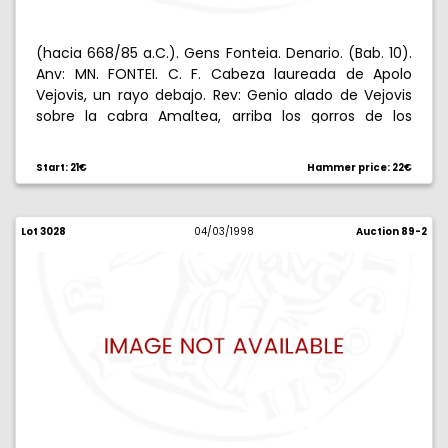
(hacia 668/85 a.C.). Gens Fonteia. Denario. (Bab. 10).
Anv: MN. FONTEI. C. F. Cabeza laureada de Apolo
Vejovis, un rayo debajo. Rev: Genio alado de Vejovis
sobre la cabra Amaltea, arriba los gorros de los
Dióscuros, debajo un tirso, todo en láurea. 3,87 g.
Sirvió como joya. (MBC).
Start: 21€
Hammer price: 22€
Lot 3028
04/03/1998
Auction 89-2