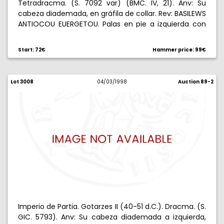
Tetradracma. (S. 7092 var) (BMC. IV, 21). Anv: Su
cabeza diademada, en gráfila de collar. Rev: BASILEWS
ANTIOCOU EUERGETOU. Palas en pie a izquierda con
Victoria, lanza y escudo, D/A delante, D detrás, todo
en láurea. 15,90 g. MBC-.
Start: 72€
Hammer price: 99€
Lot 3008
04/03/1998
Auction 89-2
Imperio de Partia. Gotarzes II (40-51 d.C.). Dracma. (S.
GIC. 5793). Anv: Su cabeza diademada a izquierda,