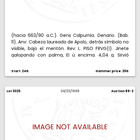
(hacia 663/90 a.C.). Gens Calpurnia. Denario. (Bab.
11). Anv: Cabeza laureada de Apolo, detrás símbolo no
visible, bajo el mentón. Rev: L. PISO FRVG(I). Jinete
galopando con palma, EI ù encima. 4,04 g. Sirvió
como joya. MBC.
Start: 24€
Hammer price: 25€
Lot 3025
04/03/1998
Auction 89-2