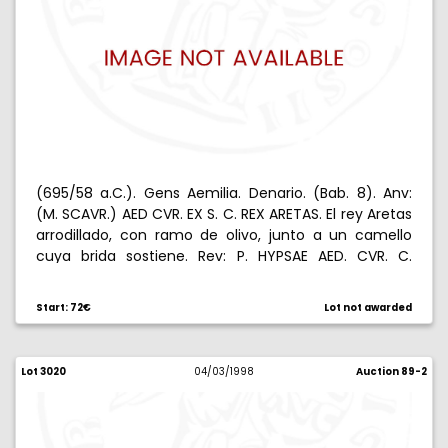
(695/58 a.C.). Gens Aemilia. Denario. (Bab. 8). Anv:
(M. SCAVR.) AED CVR. EX S. C. REX ARETAS. El rey Aretas
arrodillado, con ramo de olivo, junto a un camello
cuya brida sostiene. Rev: P. HYPSAE AED. CVR. C.
HYPSAE COS. PREIVE CATV. Júpiter en cuadriga al paso
a izquierda, escorpión debajo. 3,67 g. Escasa. MBC+.
Start: 72€
Lot not awarded
Lot 3020
04/03/1998
Auction 89-2