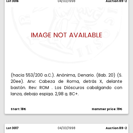
Lot 3016
04/03/1998
Auction 89-2
(hacia 553/200 a.C.). Anónima, Denario. (Bab. 20) (S.
20ee). Anv: Cabeza de Roma, detrás X, delante
bastón. Rev: ROM . Los Dióscuros cabalgando con
lanza, debajo espiga. 2,98 g. BC+.
Start: 18€
Hammer price: 19€
Lot 3017
04/03/1998
Auction 89-2