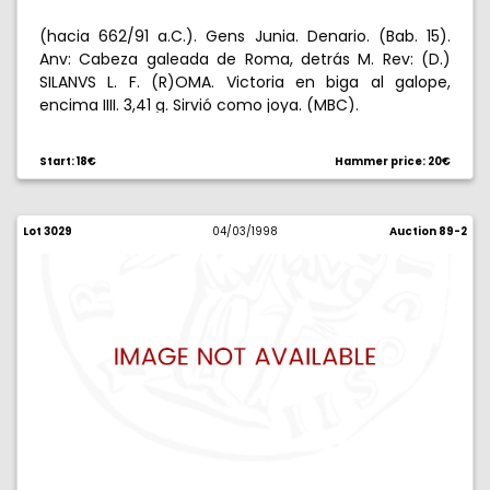
(hacia 662/91 a.C.). Gens Junia. Denario. (Bab. 15).
Anv: Cabeza galeada de Roma, detrás M. Rev: (D.)
SILANVS L. F. (R)OMA. Victoria en biga al galope,
encima IIII. 3,41 g. Sirvió como joya. (MBC).
Start: 18€
Hammer price: 20€
Lot 3029
04/03/1998
Auction 89-2