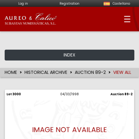
Log in
Registration
Castellano
Aureo & Calicó - Num
INDEX
HOME
HISTORICAL ARCHIVE
AUCTION 89-2
VIEW ALL
Lot 3000
04/03/1998
Auction 89-2