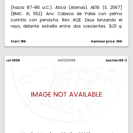
(hacia 87-86 a.C.). Atica (Atenas). AE19. (S. 2567)
(BMC. XI, 552). Anv: Cabeza de Palas con yelmo
corintio con penacho. Rev: AQE. Zeus lanzando el
rayo, delante estrella entre dos crecientes. 9,01 g.
Anverso desplazado. BC+/MBC-.
Start: 18€
Hammer price: 26€
Lot 3006
04/03/1998
Auction 89-2