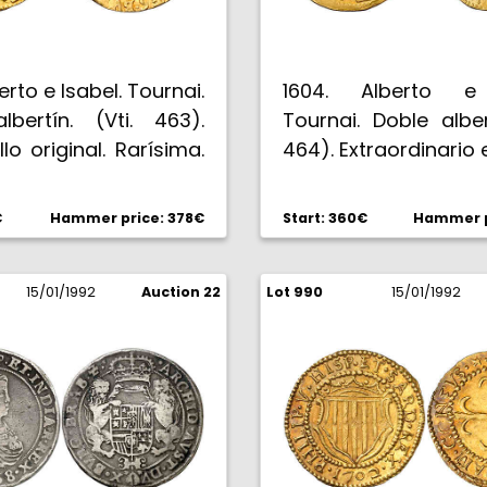
erto e Isabel. Tournai.
1604. Alberto e 
lbertín. (Vti. 463).
Tournai. Doble albert
illo original. Rarísima.
464). Extraordinario 
Brllo original. Rarísi
€
Hammer price: 378€
Start: 360€
Hammer p
15/01/1992
Auction 22
Lot 990
15/01/1992