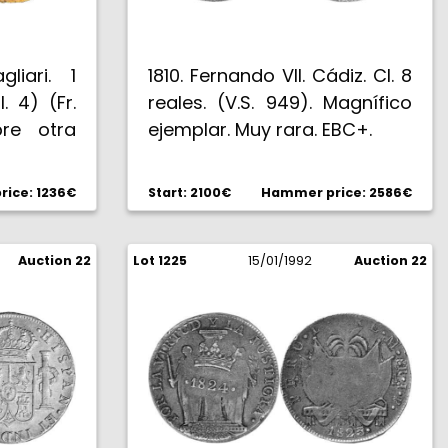
liari. 1
1810. Fernando VII. Cádiz. CI. 8
. 4) (Fr.
reales. (V.S. 949). Magnífico
re otra
ejemplar. Muy rara. EBC+.
Rarísima.
ice: 1236€
Start: 2100€
Hammer price: 2586€
Auction 22
Lot 1225
15/01/1992
Auction 22