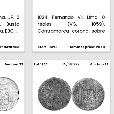
ma. JP. 8
1824. Fernando VII. Lima. 8
). Busto
reales. (V.S. 1059).
a. EBC-.
Contramarca corona sobre
fecha (De Mey 873), sonre
una pieza de Lima JP 1823,
ot awarded
Start: 162€
Hammer price: 207€
tipo "Perú Libre". Muy buen
ejemplar. Rara. (MBC+).
Auction 22
Lot 1233
15/01/1992
Auction 22