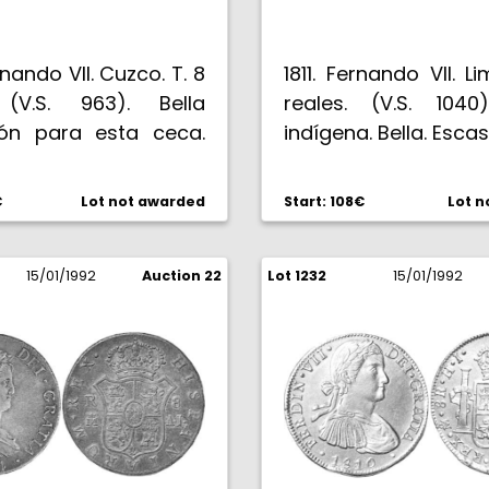
rnando VII. Cuzco. T. 8
1811. Fernando VII. Li
 (V.S. 963). Bella
reales. (V.S. 1040
ón para esta ceca.
indígena. Bella. Escas
C+).
€
Lot not awarded
Start: 108€
Lot n
15/01/1992
Auction 22
Lot 1232
15/01/1992