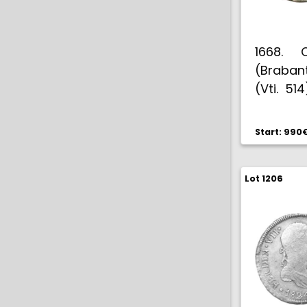
1668. C
(Braban
(Vti. 51
rara. MB
Start: 990
Lot 1206