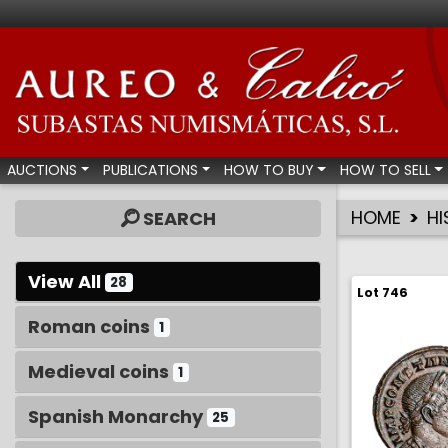
Aureo & Calicó - Num
AUCTIONS
PUBLICATIONS
HOW TO BUY
HOW TO SELL
HOME
HI
SEARCH
View All
28
Lot 746
Roman coins
1
Medieval coins
1
Spanish Monarchy
25