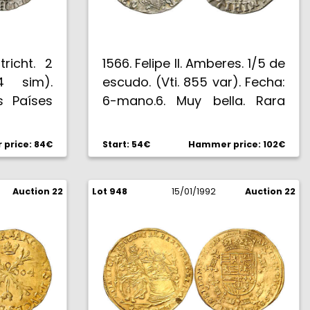
tricht. 2
1566. Felipe II. Amberes. 1/5 de
4 sim).
escudo. (Vti. 855 var). Fecha:
s Países
6-mano.6. Muy bella. Rara
así. EBC.
price: 84€
Start: 54€
Hammer price: 102€
Auction 22
Lot 948
15/01/1992
Auction 22