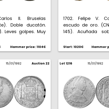
arlos II. Bruselas
1702. Felipe V. Cag
te). Doble ducatón.
escudo de oro. (CNI
4). Leves golpes. Muy
145). Acuñada sob
C-.
moneda. Muy bella. 
EBC+.
€
Hammer price: 1104€
Start: 1020€
Hammer pr
15/01/1992
Auction 22
Lot 1216
15/01/1992