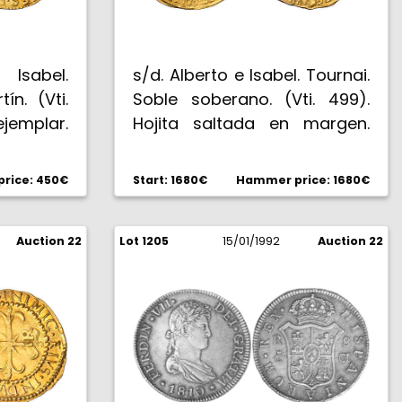
Isabel.
s/d. Alberto e Isabel. Tournai.
ín. (Vti.
Soble soberano. (Vti. 499).
ejemplar.
Hojita saltada en margen.
ma. EBC+.
Acuñación algo floja.
Rarísima. (MBC+).
rice: 450€
Start: 1680€
Hammer price: 1680€
Auction 22
Lot 1205
15/01/1992
Auction 22