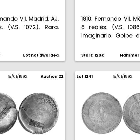
rnando VII. Madrid. AJ.
1810. Fernando VII. Mé
. (V.S. 1072). Rara.
8 reales. (V.S. 108
imaginario. Golpe e
S/C-.
€
Lot not awarded
Start: 120€
Hammer p
15/01/1992
Auction 22
Lot 1241
15/01/1992