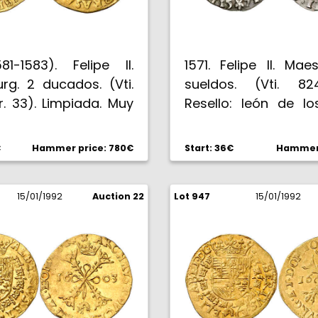
81-1583). Felipe II.
1571. Felipe II. Maes
rg. 2 ducados. (Vti.
sueldos. (Vti. 82
r. 33). Limpiada. Muy
Resello: león de lo
BC+).
Bajos. Rara. (MBC+).
€
Hammer price: 780€
Start: 36€
Hammer 
15/01/1992
Auction 22
Lot 947
15/01/1992