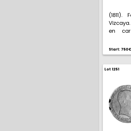
(1811).
Vizcaya.
en car
Comand
México 
Start: 750
funda
visibles.
Lot 1251