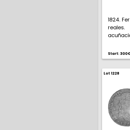
1824. Fe
reales.
acuñaci
(EBC/EB
Start: 300
Lot 1228