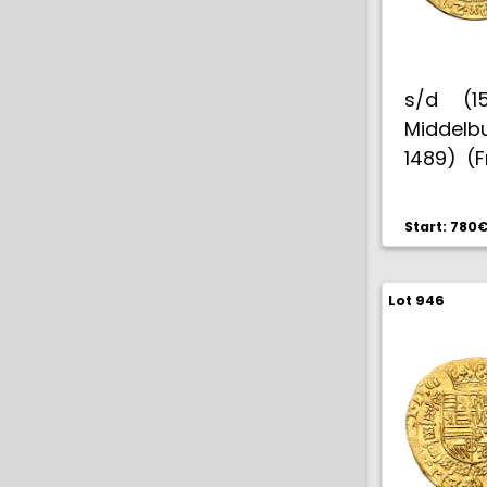
s/d (15
Middelbu
1489) (F
rara. (M
Start: 780
Lot 946