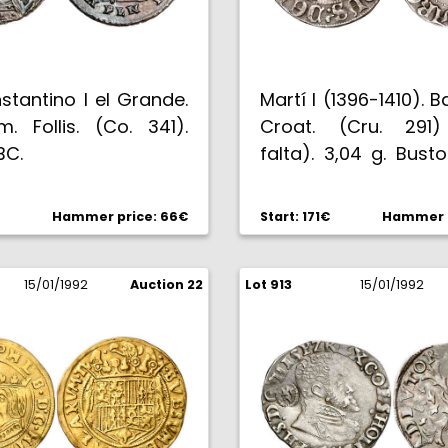
stantino I el Grande.
Martí I (1396-1410). B
m. Follis. (Co. 341).
Croat. (Cru. 291)
BC.
falta). 3,04 g. Bust
MBC-/MBC.
Hammer price: 66€
Start: 171€
Hammer p
15/01/1992
Auction 22
Lot 913
15/01/1992