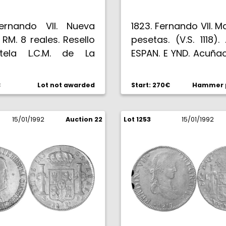
 Fernando VII. Nueva
1823. Fernando VII. Ma
 RM. 8 reales. Resello
pesetas. (V.S. 1118).
tela L.C.M. de La
ESPAN. E YND. Acuña
ancia Militar de
floja per magnífico
(De Mey 785). Datos
para este tipo. Parte 
€
Lot not awarded
Start: 270€
Hammer p
mentales todos
original. Rara así. (E
 Rarísima. (BC).
15/01/1992
Auction 22
Lot 1253
15/01/1992