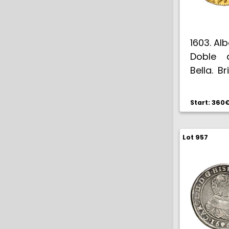
1603. Alb
Doble a
Bella. Br
EBC-.
Start: 360
Lot 957