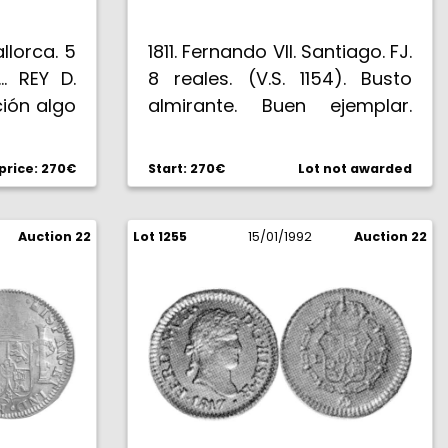
llorca. 5
1811. Fernando VII. Santiago. FJ.
 … REY D.
8 reales. (V.S. 1154). Busto
ción algo
almirante. Buen ejemplar.
 ejemplar
Rara. EBC-.
de brillo
rice: 270€
Start: 270€
Lot not awarded
BC+).
Auction 22
Lot 1255
15/01/1992
Auction 22