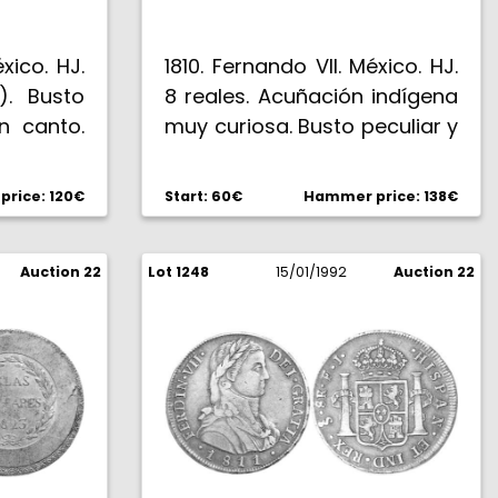
xico. HJ.
1810. Fernando VII. México. HJ.
6). Busto
8 reales. Acuñación indígena
n canto.
muy curiosa. Busto peculiar y
canto primorosamente
ejecutado con técnica
rice: 120€
Start: 60€
Hammer price: 138€
manual. Rara. MBC.
Auction 22
Lot 1248
15/01/1992
Auction 22